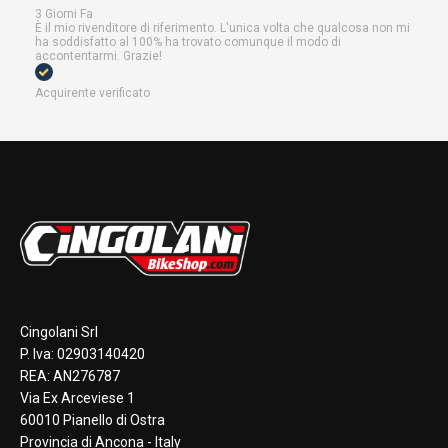
3 Giorni Fa
È il mio rivenditore di riferimento. L'unica volta che qualcosa non mi
ha soddisfatto al 100% ha trovato comunque il modo di
accontentarmi. Grazie!
Acquirente verificato
Cingolani Srl
P. Iva: 02903140420
REA: AN276787
Via Ex Arceviese 1
60010 Pianello di Ostra
Provincia di Ancona - Italy