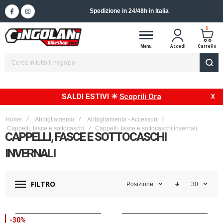
Spedizione in 24/48h in Italia
0
Menu
Accedi
Carrello
SALDI ESTIVI ☀
Scoprili Ora
Home
Abbigliamento
Abbigliamento - Accessori
Cappelli, fasce e sottocaschi
Cappelli, fasce e sottocaschi invernali
CAPPELLI, FASCE E SOTTOCASCHI
INVERNALI
FILTRO
Posizione
30
-30%