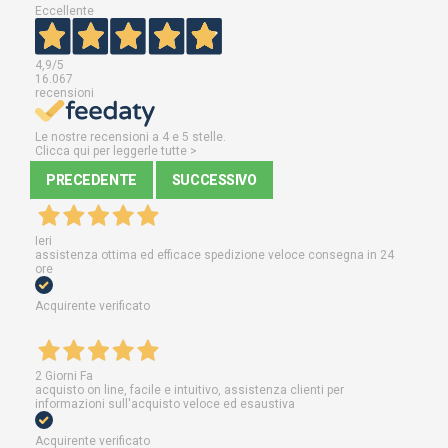
Eccellente
4,9
/5
16.067
recensioni
Le nostre recensioni a 4 e 5 stelle.
Clicca qui per leggerle tutte >
PRECEDENTE
SUCCESSIVO
Ieri
assistenza ottima ed efficace spedizione veloce consegna in 24
ore
Acquirente verificato
2 Giorni Fa
acquisto on line, facile e intuitivo, assistenza clienti per
informazioni sull'acquisto veloce ed esaustiva
Acquirente verificato