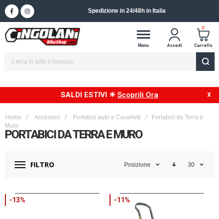
Spedizione in 24/48h in Italia
0
Menu
Accedi
Carrello
SALDI ESTIVI ☀
Scoprili Ora
Home
Accessori
Portabici auto e Cavalletti
Portabici da Terra e
Muro
PORTABICI DA TERRA E MURO
FILTRO
Posizione
30
-13%
-11%