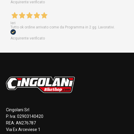
Acquirente verificato
Ieri
Tutto ok ordine arrivato come da Programma in 2 gg. Lavorativi.
Acquirente verificato
Cingolani Srl
P. Iva: 02903140420
REA: AN276787
Via Ex Arceviese 1