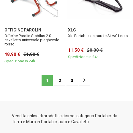
OFFICINE PAROLIN
XLC
Officine Parolin Stabilus 2.0
Xlc Portabici da parete St-w01 nero
cavalletto universale pieghevole
rosso
11,50 €
20,00 €
48,90 €
51,00 €
Spedizione in 24h
Spedizione in 24h
Pagina
Attualmente stai leggendo la pagina
Pagina
Pagina
Pagina
Successivo
1
2
3
Vendita online di prodotti ciclismo: categoria Portabici da
Terra e Muro in Portabici auto e Cavalletti.