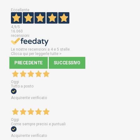
Eccellente
4,9
/5
16.060
recensioni
Le nostre recensioni a 4 e 5 stelle.
Clicca qui per leggerle tutte >
PRECEDENTE
SUCCESSIVO
Oggi
Tutto a posto
Acquirente verificato
Oggi
Come sempre precisi e puntuali
Acquirente verificato