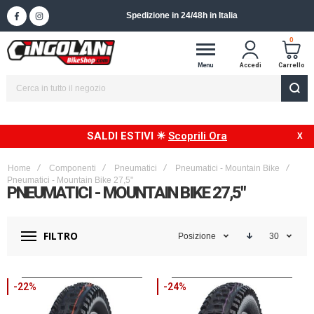
Spedizione in 24/48h in Italia
0
Menu
Accedi
Carrello
SALDI ESTIVI ☀
Scoprili Ora
Home
Componenti
Pneumatici
Pneumatici - Mountain Bike
Pneumatici - Mountain Bike 27,5"
PNEUMATICI - MOUNTAIN BIKE 27,5"
FILTRO
Posizione
30
-22%
-24%