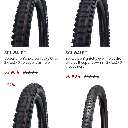
SCHWALBE
SCHWALBE
Copertone Schwalbe Tacky Chan
Schwalbe Big Betty evo line addix
27,5x2.40 tle super trail nero
ultra soft super downhill 27,5x2.40
tl-easy nero
53,96 €
68,90 €
56,90 €
74,90 €
-22%