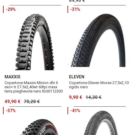
69,90 €
-29%
-31%
MAXXIS
ELEVEN
Copertone Maxxis Minion dhr II
Copertone Eleven Morse 27,5x2,10
exo+ tr 27.5x2,40wt 60tpi maxx
rigido nero
terra pieghevole nero tb00112300
9,90 €
14,30 €
49,90 €
70,20 €
-37%
-41%