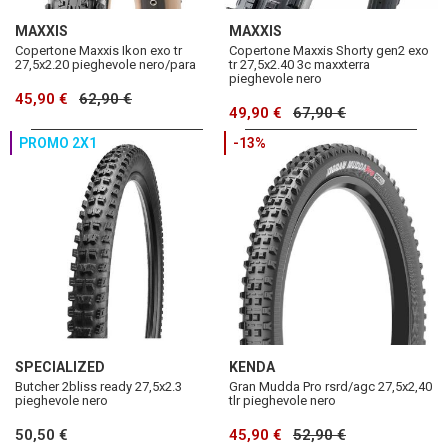
MAXXIS
MAXXIS
Copertone Maxxis Ikon exo tr
Copertone Maxxis Shorty gen2 exo
27,5x2.20 pieghevole nero/para
tr 27,5x2.40 3c maxxterra
pieghevole nero
45,90 €
62,90 €
49,90 €
67,90 €
PROMO 2X1
-13%
SPECIALIZED
KENDA
Butcher 2bliss ready 27,5x2.3
Gran Mudda Pro rsrd/agc 27,5x2,40
pieghevole nero
tlr pieghevole nero
50,50 €
45,90 €
52,90 €