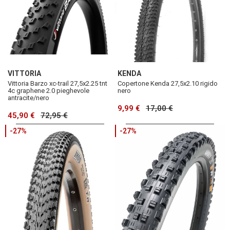
VITTORIA
KENDA
Vittoria Barzo xc-trail 27,5x2.25 tnt
Copertone Kenda 27,5x2.10 rigido
4c graphene 2.0 pieghevole
nero
antracite/nero
9,99 €
17,00 €
45,90 €
72,95 €
-27%
-27%