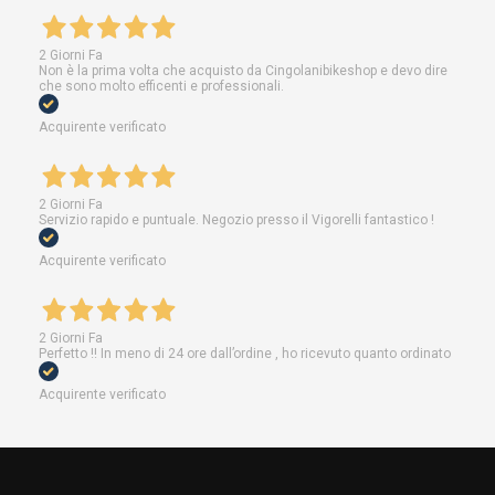
2 Giorni Fa
Non è la prima volta che acquisto da Cingolanibikeshop e devo dire
che sono molto efficenti e professionali.
Acquirente verificato
2 Giorni Fa
Servizio rapido e puntuale. Negozio presso il Vigorelli fantastico !
Acquirente verificato
2 Giorni Fa
Perfetto !! In meno di 24 ore dall’ordine , ho ricevuto quanto ordinato
Acquirente verificato