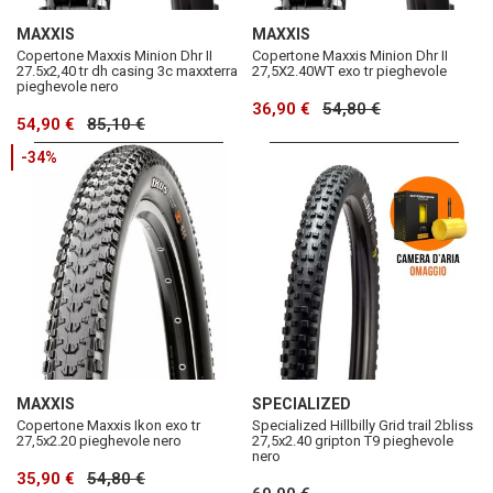
MAXXIS
MAXXIS
Copertone Maxxis Minion Dhr II
Copertone Maxxis Minion Dhr II
27.5x2,40 tr dh casing 3c maxxterra
27,5X2.40WT exo tr pieghevole
pieghevole nero
36,90 €
54,80 €
54,90 €
85,10 €
-34%
MAXXIS
SPECIALIZED
Copertone Maxxis Ikon exo tr
Specialized Hillbilly Grid trail 2bliss
27,5x2.20 pieghevole nero
27,5x2.40 gripton T9 pieghevole
nero
35,90 €
54,80 €