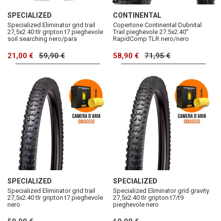
SPECIALIZED
CONTINENTAL
Specialized Eliminator grid trail
Copertone Continental Dubnital
27,5x2.40 tlr gripton t7 pieghevole
Trail pieghevole 27.5x2.40''
soil searching nero/para
RapidComp TLR nero/nero
21,00 €
59,90 €
58,90 €
71,95 €
SPECIALIZED
SPECIALIZED
Specialized Eliminator grid trail
Specialized Eliminator grid gravity
27,5x2.40 tlr gripton t7 pieghevole
27,5x2.40 tlr gripton t7/t9
nero
pieghevole nero