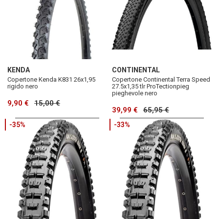
KENDA
CONTINENTAL
Copertone Kenda K831 26x1,95
Copertone Continental Terra Speed
rigido nero
27.5x1,35 tlr ProTectionpieg
pieghevole nero
9,90 €
15,00 €
39,99 €
65,95 €
-35%
-33%