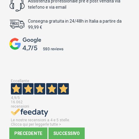
Assistenza professionale pre e post vendita via
telefono e via email
Consegna gratuita in 24/48h in Italia a partire da
99,99 €
Eccellente
4,9
/5
16.062
recensioni
Le nostre recensioni a 4 e 5 stelle.
Clicca qui per leggerle tutte >
PRECEDENTE
SUCCESSIVO