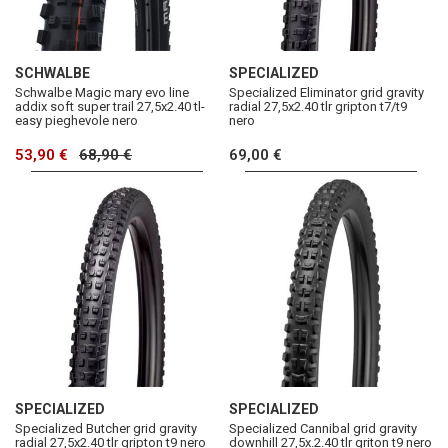
SCHWALBE
SPECIALIZED
Schwalbe Magic mary evo line
Specialized Eliminator grid gravity
addix soft super trail 27,5x2.40 tl-
radial 27,5x2.40 tlr gripton t7/t9
easy pieghevole nero
nero
53,90 €
68,90 €
69,00 €
SPECIALIZED
SPECIALIZED
Specialized Butcher grid gravity
Specialized Cannibal grid gravity
radial 27,5x2.40 tlr gripton t9 nero
downhill 27,5x.2.40 tlr griton t9 nero