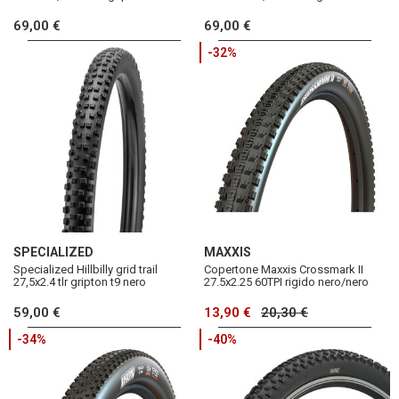
69,00 €
69,00 €
-32%
SPECIALIZED
MAXXIS
Specialized Hillbilly grid trail
Copertone Maxxis Crossmark II
27,5x2.4 tlr gripton t9 nero
27.5x2.25 60TPI rigido nero/nero
59,00 €
13,90 €
20,30 €
-34%
-40%