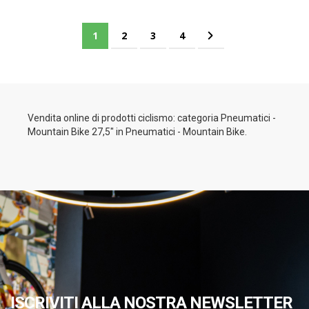
Pagina
Attualmente stai leggendo la pagina
Pagina
Pagina
Pagina
Pagina
Successivo
1
2
3
4
Vendita online di prodotti ciclismo: categoria Pneumatici -
Mountain Bike 27,5" in Pneumatici - Mountain Bike.
ISCRIVITI ALLA NOSTRA NEWSLETTER