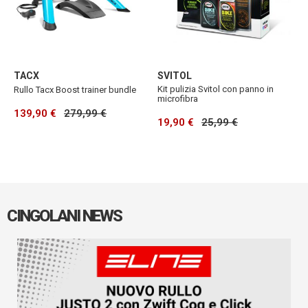
TACX
SVITOL
E
Kit pulizia Svitol con panno in
B
Rullo Tacx Boost trainer bundle
microfibra
6
139,90 €
279,99 €
19,90 €
25,99 €
1
A
CINGOLANI NEWS