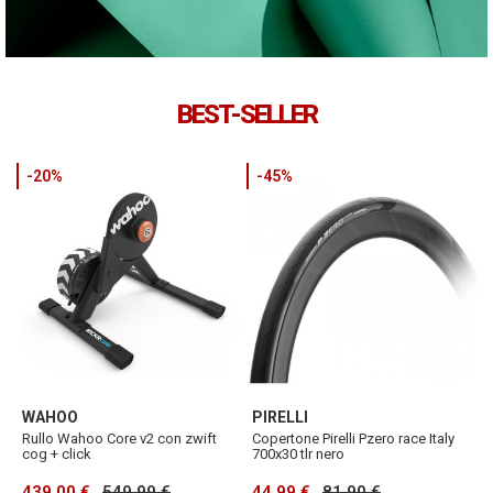
BEST-SELLER
-20%
-45%
WAHOO
PIRELLI
S
Rullo Wahoo Core v2 con zwift
Copertone Pirelli Pzero race Italy
S
cog + click
700x30 tlr nero
5
439,00 €
549,99 €
44,99 €
81,90 €