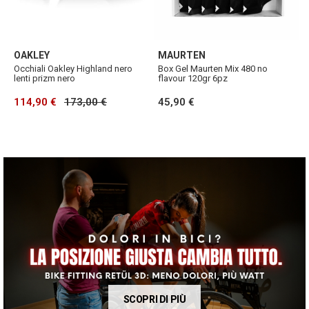
OAKLEY
MAURTEN
D
 +
Occhiali Oakley Highland nero
Box Gel Maurten Mix 480 no
D
lenti prizm nero
flavour 120gr 6pz
e
114,90 €
173,00 €
45,90 €
7
SCOPRI DI PIÙ