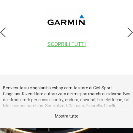
SCOPRILI TUTTI
Benvenuto su cingolanibikeshop.com: lo store di Cicli Sport
Cingolani. Rivenditore autorizzato dei migliori marchi di ciclismo. Bici
da strada, mtb per cross country, enduro, downhill, bici elettriche, fat
bike, bici per bambino: Specialized, Colnago, Pinarello, Cinelli,
AMFlow, Merida e tanto altro. Oltre alle biciclette puoi trovare una
Mostra tutto
gamma completa di componenti ed accessori. Cerchi un ricambio
per le tue ruote ROVAL, o per la tua bici Specialized? Sul nostro sito
puoi trovare un'ampia gamma di opzioni. Abbigliamento ciclismo e