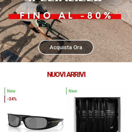
Acquista Ora
NUOVI ARRIVI
New
New
-34%