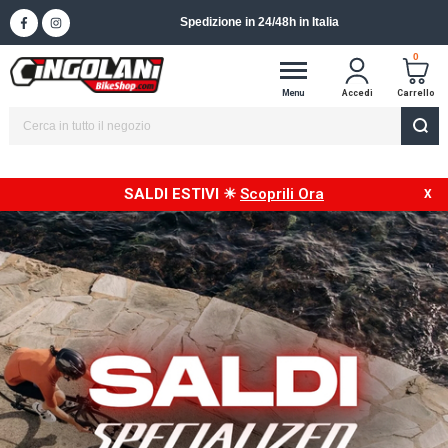
Spedizione in 24/48h in Italia
0
Menu
Accedi
Carrello
SALDI ESTIVI ☀
Scoprili Ora