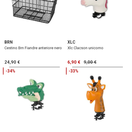
BRN
XLC
Cestino Brn Fiandre anteriore nero
Xlc Clacson unicorno
24,90 €
6,90 €
9,00 €
-34%
-33%