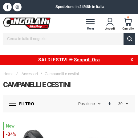
Spedizione in 24/48h in Italia
0
Menu
Accedi
Carrello
SALDI ESTIVI ☀
Scoprili Ora
Home
Accessori
Campanelli e cestini
CAMPANELLI E CESTINI
FILTRO
Posizione
30
New
-34%