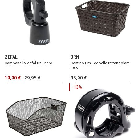
ZEFAL
BRN
Campanello Zefal trail nero
Cestino Brn Ecopelle rettangolare
nero
19,90 €
29,95 €
35,90 €
-13%