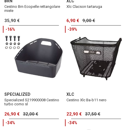
BRN
XLC
Cestino Brn Ecopelle rettangolare
Xlc Clacson tartaruga
miele
35,90 €
6,90 €
9,00 €
-16%
-39%
SPECIALIZED
XLC
Specialized S219900008 Cestino
Cestino Xlc Ba-b11 nero
turbo como sl
26,90 €
32,00 €
22,90 €
37,50 €
-34%
-34%