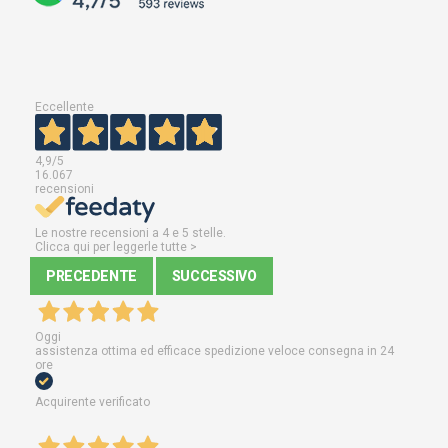
Eccellente
4,9
/5
16.067
recensioni
Le nostre recensioni a 4 e 5 stelle.
Clicca qui per leggerle tutte >
PRECEDENTE
SUCCESSIVO
Oggi
assistenza ottima ed efficace spedizione veloce consegna in 24
ore
Acquirente verificato