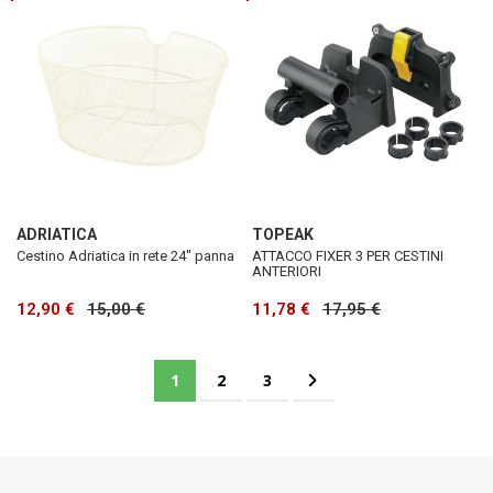
ADRIATICA
TOPEAK
Cestino Adriatica in rete 24'' panna
ATTACCO FIXER 3 PER CESTINI
ANTERIORI
12,90 €
15,00 €
11,78 €
17,95 €
Pagina
Attualmente stai leggendo la pagina
Pagina
Pagina
Pagina
Successivo
1
2
3