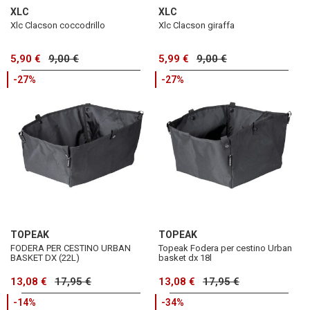
XLC
XLC
Xlc Clacson coccodrillo
Xlc Clacson giraffa
5,90 €
9,00 €
5,99 €
9,00 €
-27%
-27%
TOPEAK
TOPEAK
FODERA PER CESTINO URBAN
Topeak Fodera per cestino Urban
BASKET DX (22L)
basket dx 18l
13,08 €
17,95 €
13,08 €
17,95 €
-14%
-34%