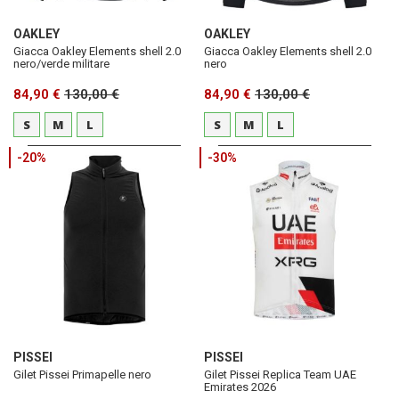
OAKLEY
OAKLEY
Giacca Oakley Elements shell 2.0
Giacca Oakley Elements shell 2.0
nero/verde militare
nero
84,90 €
130,00 €
84,90 €
130,00 €
S
M
L
S
M
L
-20%
-30%
PISSEI
PISSEI
Gilet Pissei Primapelle nero
Gilet Pissei Replica Team UAE
Emirates 2026