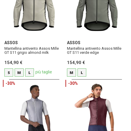
ASSOS
ASSOS
Mantellina antivento Assos Mille
Mantellina antivento Assos Mille
GT S11 grigio almond milk
GT S11 verde edge
154,90 €
154,90 €
più taglie
S
M
L
M
L
-30%
-30%