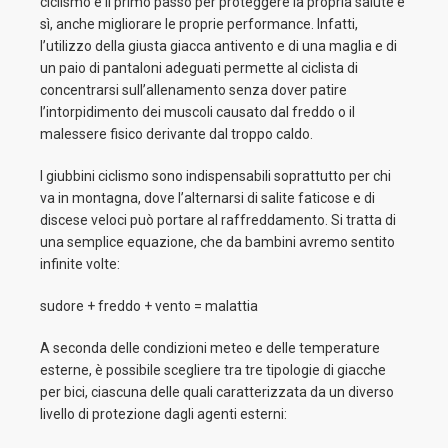
ciclismo è il primo passo per proteggere la propria salute e
sì, anche migliorare le proprie performance. Infatti,
l’utilizzo della giusta giacca antivento e di una maglia e di
un paio di pantaloni adeguati permette al ciclista di
concentrarsi sull’allenamento senza dover patire
l’intorpidimento dei muscoli causato dal freddo o il
malessere fisico derivante dal troppo caldo.
I giubbini ciclismo sono indispensabili soprattutto per chi
va in montagna, dove l’alternarsi di salite faticose e di
discese veloci può portare al raffreddamento. Si tratta di
una semplice equazione, che da bambini avremo sentito
infinite volte:
sudore + freddo + vento = malattia
A seconda delle condizioni meteo e delle temperature
esterne, è possibile scegliere tra tre tipologie di giacche
per bici, ciascuna delle quali caratterizzata da un diverso
livello di protezione dagli agenti esterni: