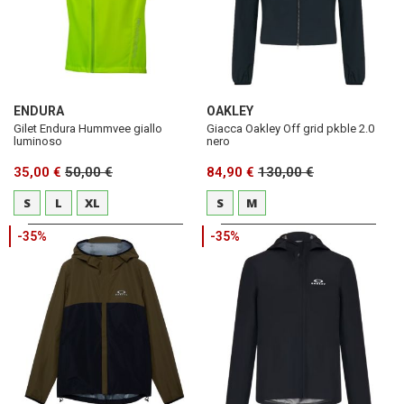
ENDURA
OAKLEY
Gilet Endura Hummvee giallo
Giacca Oakley Off grid pkble 2.0
luminoso
nero
35,00 €
50,00 €
84,90 €
130,00 €
S
L
XL
S
M
-35%
-35%