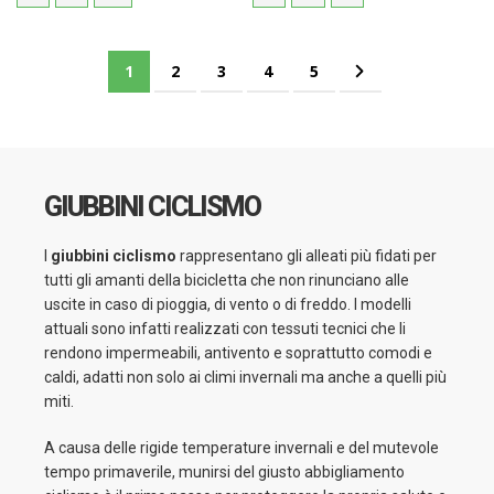
Pagina
Attualmente stai leggendo la pagina
Pagina
Pagina
Pagina
Pagina
Pagina
Successivo
1
2
3
4
5
GIUBBINI CICLISMO
I
giubbini ciclismo
rappresentano gli alleati più fidati per
tutti gli amanti della bicicletta che non rinunciano alle
uscite in caso di pioggia, di vento o di freddo. I modelli
attuali sono infatti realizzati con tessuti tecnici che li
rendono impermeabili, antivento e soprattutto comodi e
caldi, adatti non solo ai climi invernali ma anche a quelli più
miti.
A causa delle rigide temperature invernali e del mutevole
tempo primaverile, munirsi del giusto abbigliamento