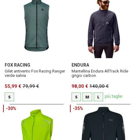
FOX RACING
ENDURA
Gilet antivento Fox Racing Ranger
Mantellina Endura AllTrack Ride
verde salvia
grigio carbon
55,99 €
79,99 €
98,00 €
140,00 €
più taglie
S
S
M
L
-30%
-35%