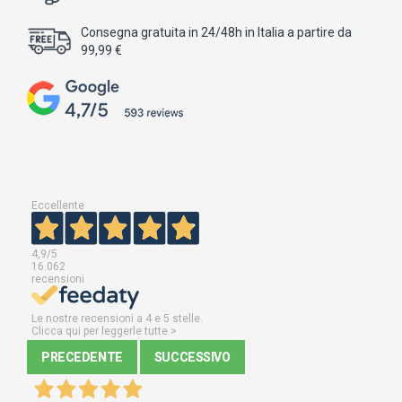
Consegna gratuita in 24/48h in Italia a partire da
99,99 €
Eccellente
4,9
/5
16.062
recensioni
Le nostre recensioni a 4 e 5 stelle.
Clicca qui per leggerle tutte >
PRECEDENTE
SUCCESSIVO