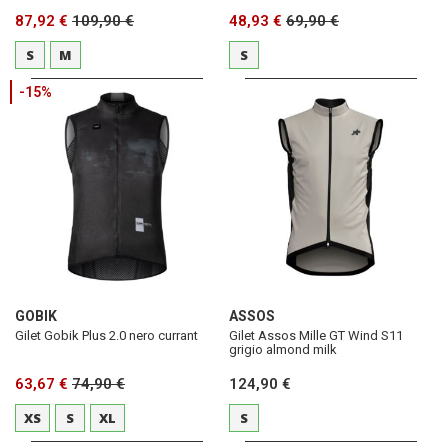
87,92 €
109,90 €
48,93 €
69,90 €
S
M
S
-15%
GOBIK
ASSOS
Gilet Gobik Plus 2.0 nero currant
Gilet Assos Mille GT Wind S11
grigio almond milk
63,67 €
74,90 €
124,90 €
XS
S
XL
S