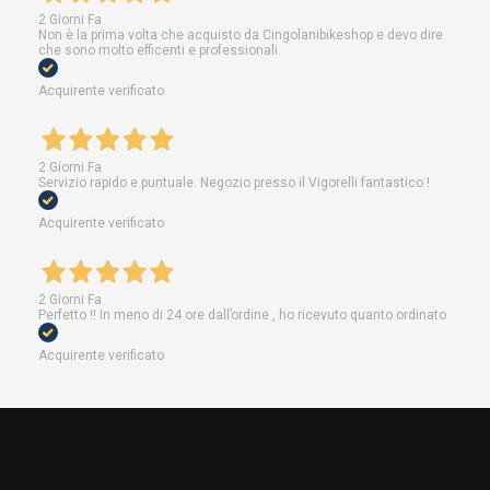
2 Giorni Fa
Non è la prima volta che acquisto da Cingolanibikeshop e devo dire
che sono molto efficenti e professionali.
Acquirente verificato
2 Giorni Fa
Servizio rapido e puntuale. Negozio presso il Vigorelli fantastico !
Acquirente verificato
2 Giorni Fa
Perfetto !! In meno di 24 ore dall’ordine , ho ricevuto quanto ordinato
Acquirente verificato