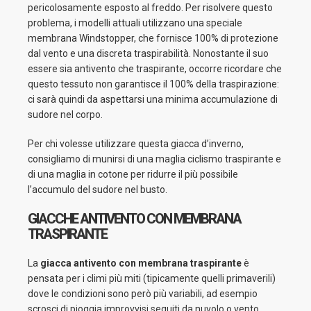
pericolosamente esposto al freddo. Per risolvere questo
problema, i modelli attuali utilizzano una speciale
membrana Windstopper, che fornisce 100% di protezione
dal vento e una discreta traspirabilità. Nonostante il suo
essere sia antivento che traspirante, occorre ricordare che
questo tessuto non garantisce il 100% della traspirazione:
ci sarà quindi da aspettarsi una minima accumulazione di
sudore nel corpo.
Per chi volesse utilizzare questa giacca d’inverno,
consigliamo di munirsi di una maglia ciclismo traspirante e
di una maglia in cotone per ridurre il più possibile
l’accumulo del sudore nel busto.
GIACCHE ANTIVENTO CON MEMBRANA
TRASPIRANTE
La
giacca antivento
con membrana traspirante
è
pensata per i climi più miti (tipicamente quelli primaverili)
dove le condizioni sono però più variabili, ad esempio
scrosci di pioggia improvvisi seguiti da nuvolo o vento.