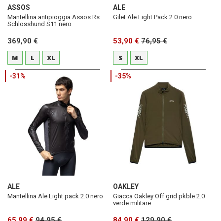
ASSOS
ALE
Mantellina antipioggia Assos Rs
Gilet Ale Light Pack 2.0 nero
Schlosshund S11 nero
369,90 €
53,90 €
76,95 €
M
L
XL
S
XL
-31%
-35%
ALE
OAKLEY
Mantellina Ale Light pack 2.0 nero
Giacca Oakley Off grid pkble 2.0
verde militare
65,99 €
94,95 €
84,90 €
129,90 €