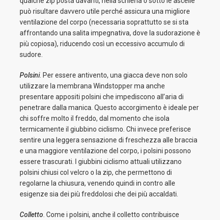
qualche zip posta davanti, nella schiena o sotto le ascelle
può risultare davvero utile perché assicura una migliore
ventilazione del corpo (necessaria soprattutto se si sta
affrontando una salita impegnativa, dove la sudorazione è
più copiosa), riducendo così un eccessivo accumulo di
sudore.
Polsini
. Per essere antivento, una giacca deve non solo
utilizzare la membrana Windstopper ma anche
presentare appositi polsini che impediscono all’aria di
penetrare dalla manica. Questo accorgimento è ideale per
chi soffre molto il freddo, dal momento che isola
termicamente il giubbino ciclismo. Chi invece preferisce
sentire una leggera sensazione di freschezza alle braccia
e una maggiore ventilazione del corpo, i polsini possono
essere trascurati. I giubbini ciclismo attuali utilizzano
polsini chiusi col velcro o la zip, che permettono di
regolarne la chiusura, venendo quindi in contro alle
esigenze sia dei più freddolosi che dei più accaldati.
Colletto
. Come i polsini, anche il colletto contribuisce