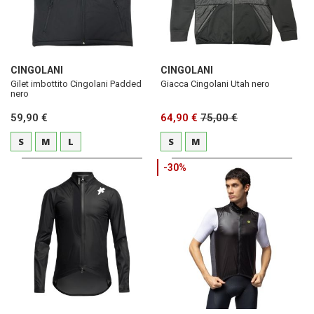
CINGOLANI
CINGOLANI
Gilet imbottito Cingolani Padded
Giacca Cingolani Utah nero
nero
59,90 €
64,90 €
75,00 €
S
M
L
S
M
-30%