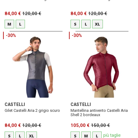
84,00 €
120,00 €
84,00 €
120,00 €
M
L
S
L
XL
-30%
-30%
CASTELLI
CASTELLI
Gilet Castelli Aria 2 grigio scuro
Mantellina antivento Castelli Aria
Shell 2 bordeaux
84,00 €
120,00 €
105,00 €
150,00 €
più taglie
S
L
XL
S
M
L