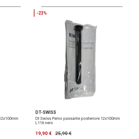
-23%
DT-SWISS
e 12x100mm
Dt Swiss Perno passante posteriore 12x100mm
L116 nero
19,90 €
25,90 €