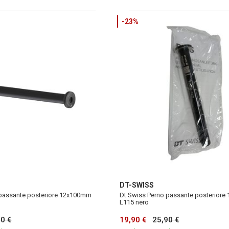
-23%
DT-SWISS
 passante posteriore 12x100mm
Dt Swiss Perno passante posterior
L115 nero
90 €
19,90 €
25,90 €