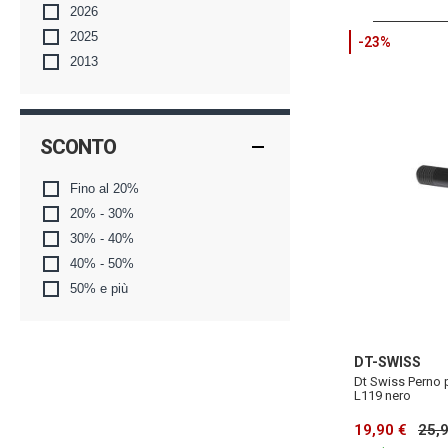
2026
2025
-23%
2013
SCONTO
Fino al 20%
20% - 30%
30% - 40%
40% - 50%
50% e più
DT-SWISS
Dt Swiss Perno
L119 nero
19,90 €
25,