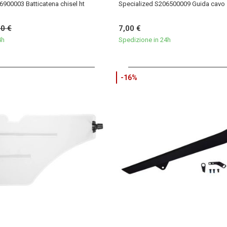
6900003 Batticatena chisel ht
Specialized S206500009 Guida cav
00 €
7,00 €
4h
Spedizione in 24h
-16%