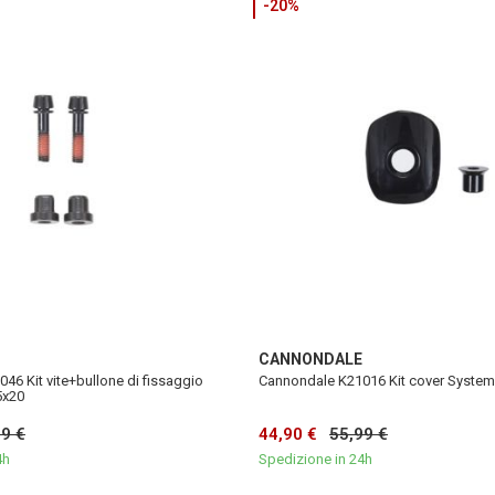
-20%
CANNONDALE
46 Kit vite+bullone di fissaggio
Cannondale K21016 Kit cover System
5x20
99 €
44,90 €
55,99 €
4h
Spedizione in 24h