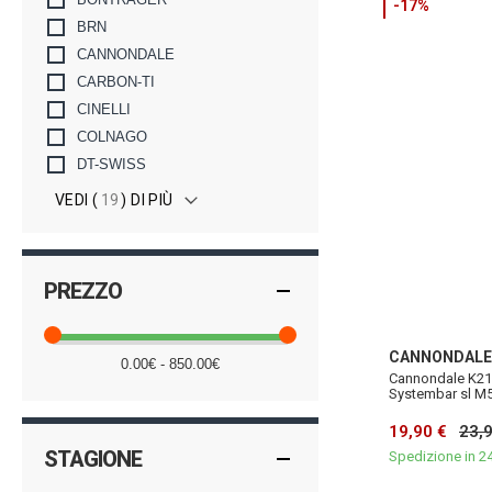
-17%
BRN
CANNONDALE
CARBON-TI
CINELLI
COLNAGO
DT-SWISS
VEDI (
19
) DI PIÙ
PREZZO
CANNONDALE
0.00€ - 850.00€
Cannondale K210
Systembar sl M
19,90 €
23,
STAGIONE
Spedizione in 2