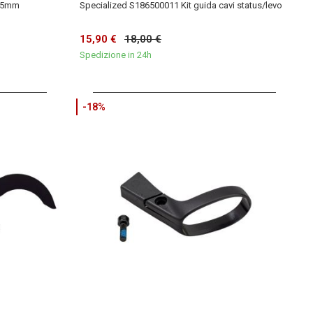
o 5mm
Specialized S186500011 Kit guida cavi status/levo
15,90 €
18,00 €
Spedizione in 24h
-18%