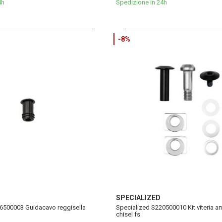
4h
Spedizione in 24h
-8%
SPECIALIZED
6500003 Guidacavo reggisella
Specialized S220500010 Kit viteria 
chisel fs