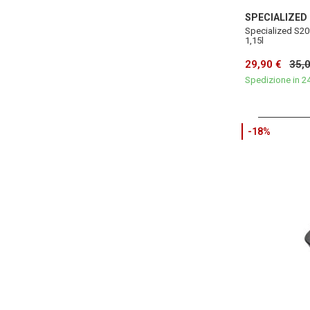
SPECIALIZED
Specialized S20
1,15l
29,90 €
35,
Spedizione in 2
-18%