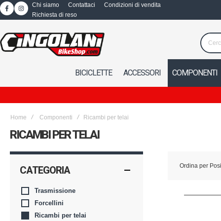
Chi siamo
Contattaci
Condizioni di vendita
Richiesta di reso
BICICLETTE
ACCESSORI
COMPONENTI
Home
Componenti
Ricambi per telai
RICAMBI PER TELAI
Ordina per
Pos
CATEGORIA
Trasmissione
Forcellini
Ricambi per telai