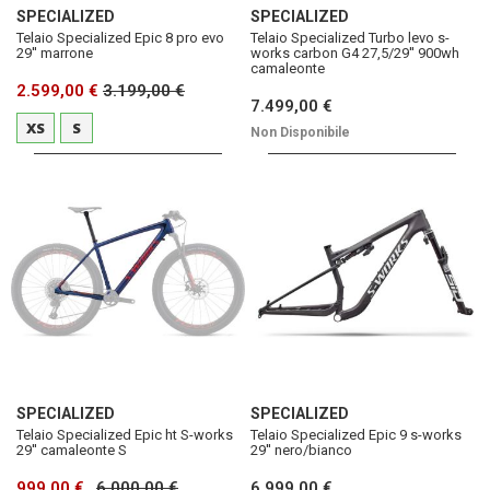
SPECIALIZED
SPECIALIZED
Telaio Specialized Epic 8 pro evo
Telaio Specialized Turbo levo s-
29'' marrone
works carbon G4 27,5/29'' 900wh
camaleonte
2.599,00 €
3.199,00 €
7.499,00 €
XS
S
Non Disponibile
SPECIALIZED
SPECIALIZED
Telaio Specialized Epic ht S-works
Telaio Specialized Epic 9 s-works
29'' camaleonte S
29'' nero/bianco
999,00 €
6.000,00 €
6.999,00 €