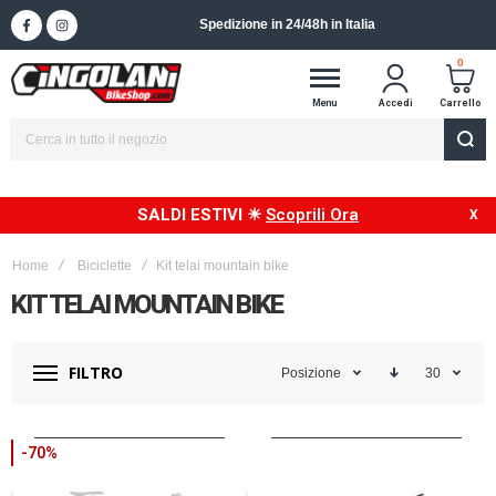
Spedizione in 24/48h in Italia
0
Menu
Accedi
Carrello
SALDI ESTIVI ☀
Scoprili Ora
Home
Biciclette
Kit telai mountain bike
KIT TELAI MOUNTAIN BIKE
FILTRO
Posizione
30
-70%