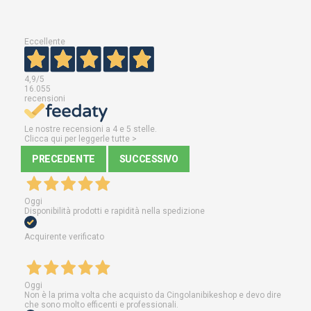
Eccellente
4,9
/5
16.055
recensioni
Le nostre recensioni a 4 e 5 stelle.
Clicca qui per leggerle tutte >
PRECEDENTE
SUCCESSIVO
Oggi
Disponibilità prodotti e rapidità nella spedizione
Acquirente verificato
Oggi
Non è la prima volta che acquisto da Cingolanibikeshop e devo dire
che sono molto efficenti e professionali.