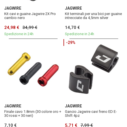
JAGWIRE
JAGWIRE
Kit cavi e guaine Jagwire 2X Pro
Kit terminali per una bici per guaine
cambio nero
intrecciate da 4,5mm silver
24,98 €
34,99 €
14,70 €
Spedizione in 24h
Spedizione in 24h
-29%
JAGWIRE
JAGWIRE
Finale cavo 1.8mm (30 colore oro +
Gancio Jagwire cavi freno ED E-
30 rossi + 30 neri)
Shift 4pz
7,10 €
5,71 €
7,99 €