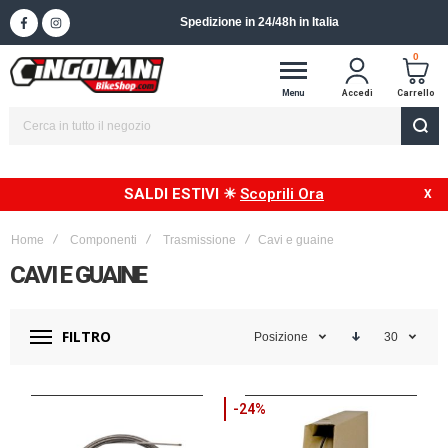
Spedizione in 24/48h in Italia
0
Menu
Accedi
Carrello
SALDI ESTIVI ☀
Scoprili Ora
Home
Componenti
Trasmissione
Cavi e guaine
CAVI E GUAINE
FILTRO
Posizione
30
-24%