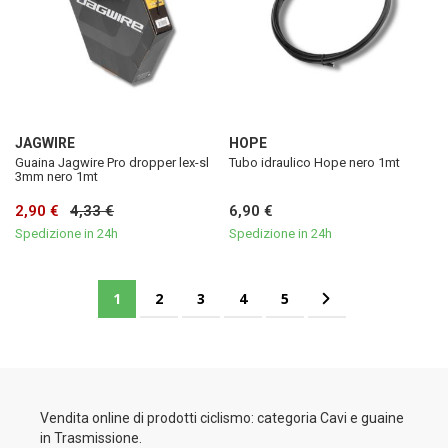
JAGWIRE
HOPE
Guaina Jagwire Pro dropper lex-sl
Tubo idraulico Hope nero 1mt
3mm nero 1mt
2,90 €
4,33 €
6,90 €
Spedizione in 24h
Spedizione in 24h
Pagina
Attualmente stai leggendo la pagina
Pagina
Pagina
Pagina
Pagina
Pagina
Successivo
1
2
3
4
5
Vendita online di prodotti ciclismo: categoria Cavi e guaine
in Trasmissione.