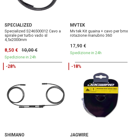
SPECIALIZED
MVTEK
Specialized S246500012 Cavo a
Mv tek Kit guaina + cavo per bmx
spirale per turbo vado sl
rotazione manubrio 360
4,5x2000mm
17,90 €
8,50 €
10,00 €
Spedizione in 24h
Spedizione in 24h
-28%
-18%
SHIMANO
JAGWIRE