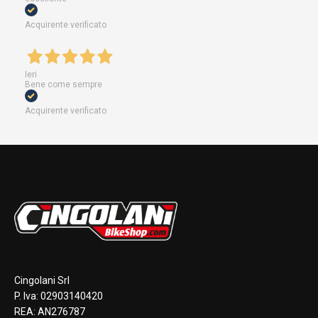
Acquirente verificato
Ieri
Bene come sempre
Acquirente verificato
Cingolani Srl
P. Iva: 02903140420
REA: AN276787