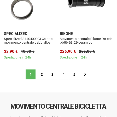
SPECIALIZED
BIKONE
Specialized S140400003 Calotte
Movimento centrale Bikone Dctech
movimento centrale osbb alloy
bb86-92_29 ceramico
32,90 €
40,00 €
226,90 €
255,00 €
Spedizione in 24h
Spedizione in 24h
Pagina
Attualmente stai leggendo la pagina
Pagina
Pagina
Pagina
Pagina
Pagina
Successivo
1
2
3
4
5
MOVIMENTO CENTRALE BICICLETTA