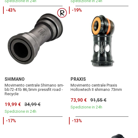
Spedizione in 24h
Spedizione in 24h
-43%
-19%
SHIMANO
PRAXIS
Movimento centrale Shimano sm-
Movimento centrale Praxis
bb72-41b 86,5mm pressfit road -
Hollowtech II shimano 73mm
Recycle
73,90 €
91,55 €
19,99 €
34,99 €
Spedizione in 24h
Spedizione in 24h
-17%
-13%