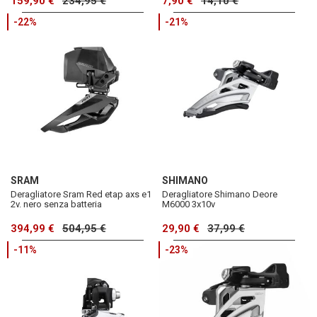
159,90 €
234,95 €
7,90 €
14,10 €
-22%
-21%
SRAM
SHIMANO
Deragliatore Sram Red etap axs e1
Deragliatore Shimano Deore
2v. nero senza batteria
M6000 3x10v
394,99 €
504,95 €
29,90 €
37,99 €
-11%
-23%