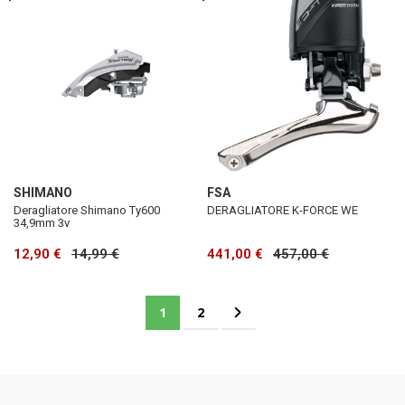
SHIMANO
FSA
Deragliatore Shimano Ty600
DERAGLIATORE K-FORCE WE
34,9mm 3v
12,90 €
14,99 €
441,00 €
457,00 €
Pagina
Attualmente stai leggendo la pagina
Pagina
Pagina
Successivo
1
2