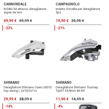
CANNONDALE
CAMPAGNOLO
Kr046/ kit attacco deragliatore
Inserto forcella per deragliatore
super six evo
5pz
49,99 €
59,99 €
19,90 €
25,95 €
-23%
-21%
SHIMANO
SHIMANO
Deragliatore Shimano Cues U6010
Deragliatore Shimano Tourney
top swing L 2x10/2x11v
Ty601 34,9mm 66-69
29,99 €
38,99 €
11,90 €
14,99 €
-14%
-4%