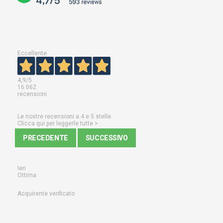
Eccellente
4,9
/5
16.062
recensioni
Le nostre recensioni a 4 e 5 stelle.
Clicca qui per leggerle tutte >
PRECEDENTE
SUCCESSIVO
Ieri
Ottima
Acquirente verificato