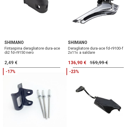
SHIMANO
SHIMANO
Fintaspina deragliatore dura-ace
Deragliatore dura-ace fd-r9100-f
di2 fd-r9150 nero
2x11v. a saldare
2,49 €
136,90 €
159,99 €
-17%
-23%