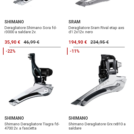
SHIMANO
SRAM
Deragliatore Shimano Sora fd-
Deragliatore Sram Rival etap axs
r3000 a saldare 2v.
d1 2x12v. nero
35,90 €
46,99 €
194,90 €
234,95 €
-22%
-11%
SHIMANO
SHIMANO
Shimano Deragliatore Tiagra fd-
Shimano Deragliatore Grx rx810 a
4700 2v. a fascetta
saldare