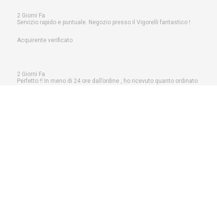
2 Giorni Fa
Servizio rapido e puntuale. Negozio presso il Vigorelli fantastico !
Acquirente verificato
2 Giorni Fa
Perfetto !! In meno di 24 ore dall’ordine , ho ricevuto quanto ordinato
Acquirente verificato
Cingolani Srl