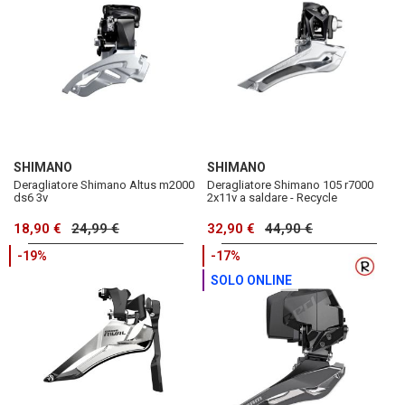
SHIMANO
SHIMANO
Deragliatore Shimano Altus m2000
Deragliatore Shimano 105 r7000
ds6 3v
2x11v a saldare - Recycle
18,90 €
24,99 €
32,90 €
44,90 €
-19%
-17%
SOLO ONLINE