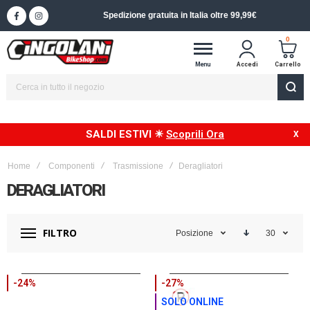
Spedizione gratuita in Italia oltre 99,99€
0
Menu
Accedi
Carrello
SALDI ESTIVI ☀
Scoprili Ora
Home
Componenti
Trasmissione
Deragliatori
DERAGLIATORI
FILTRO
Posizione
30
-24%
-27%
SOLO ONLINE