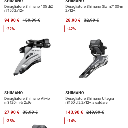
SHIMANO
SHIMANO
Deragliatore Shimano 105 di2
Deragliatore Shimano Slx m7100-m
r7150 2x12v.
2x12v.
94,90 €
159,99 €
28,90 €
32,99 €
-22%
-42%
SHIMANO
SHIMANO
Deragliatore Shimano Alivio
Deragliatore Shimano Ultegra
m3120-m-b 2x9v
r8150 di2 2x12v. a saldare
27,90 €
35,99 €
143,90 €
249,99 €
-35%
-14%