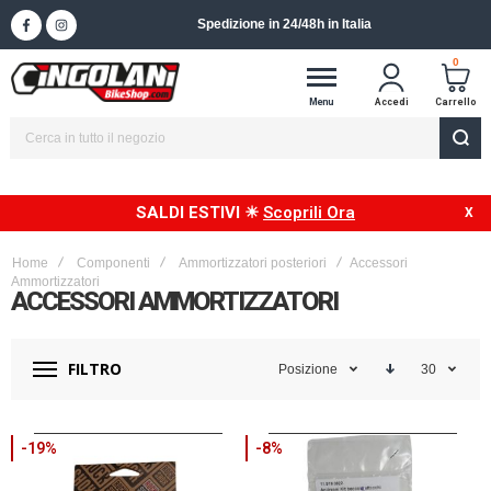
Spedizione in 24/48h in Italia
0
Menu
Accedi
Carrello
SALDI ESTIVI ☀
Scoprili Ora
Home
Componenti
Ammortizzatori posteriori
Accessori
Ammortizzatori
ACCESSORI AMMORTIZZATORI
FILTRO
Posizione
30
-19%
-8%