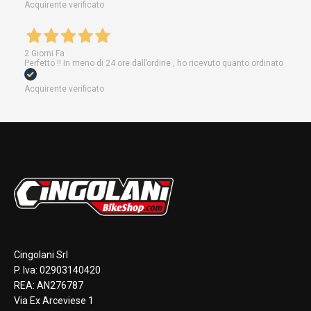
Acquirente verificato
2 Giorni Fa
Perfetto !! In meno di 24 ore dall’ordine , ho ricevuto quanto ordinato
Acquirente verificato
Cingolani Srl
P. Iva: 02903140420
REA: AN276787
Via Ex Arceviese 1