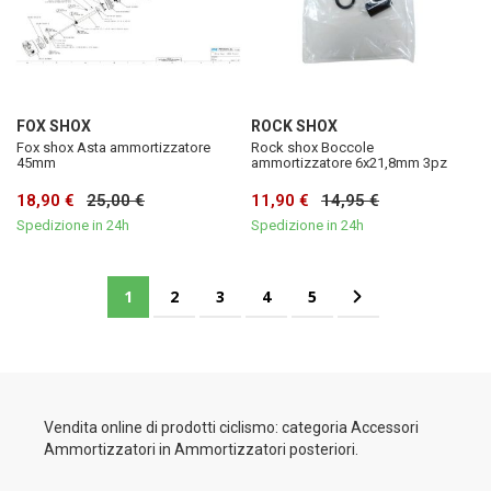
FOX SHOX
ROCK SHOX
Fox shox Asta ammortizzatore
Rock shox Boccole
45mm
ammortizzatore 6x21,8mm 3pz
18,90 €
25,00 €
11,90 €
14,95 €
Spedizione in 24h
Spedizione in 24h
Pagina
Attualmente stai leggendo la pagina
Pagina
Pagina
Pagina
Pagina
Pagina
Successivo
1
2
3
4
5
Vendita online di prodotti ciclismo: categoria Accessori
Ammortizzatori in Ammortizzatori posteriori.