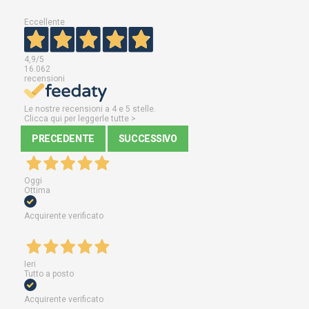
Eccellente
4,9
/5
16.062
recensioni
Le nostre recensioni a 4 e 5 stelle.
Clicca qui per leggerle tutte >
PRECEDENTE
SUCCESSIVO
Oggi
Ottima
Acquirente verificato
Ieri
Tutto a posto
Acquirente verificato