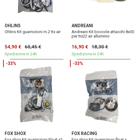
OHLINS
ANDREANI
Ohlins Kit guarnizioni m.2 ttx air
Andreani Kit boccole attacchi 8x30
per ttx22 air alluminio
54,90 €
60,45 €
16,90 €
18,30 €
Spedizione in 24h
Spedizione in 24h
-33%
-33%
FOX SHOX
FOX RACING
Fox shox Kit guarnizioni Float x2
Fox shox Kit guarnizioni float x