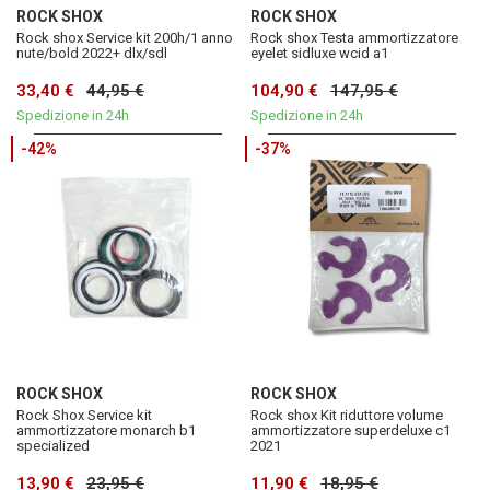
ROCK SHOX
ROCK SHOX
Rock shox Service kit 200h/1 anno
Rock shox Testa ammortizzatore
nute/bold 2022+ dlx/sdl
eyelet sidluxe wcid a1
33,40 €
44,95 €
104,90 €
147,95 €
Spedizione in 24h
Spedizione in 24h
-42%
-37%
ROCK SHOX
ROCK SHOX
Rock Shox Service kit
Rock shox Kit riduttore volume
ammortizzatore monarch b1
ammortizzatore superdeluxe c1
specialized
2021
13,90 €
23,95 €
11,90 €
18,95 €