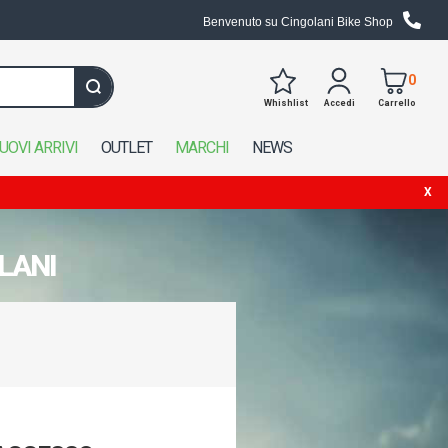
Benvenuto su Cingolani Bike Shop
0
Whishlist
Accedi
Carrello
Cerca in tutto il negozio
UOVI ARRIVI
OUTLET
MARCHI
NEWS
LANI