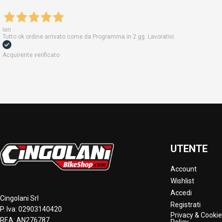
Ieri
Tutto ok ordine arrivato come da Programma in 2 gg. Lavorativi.
Acquirente verificato
UTENTE
Account
Wishlist
Accedi
Cingolani Srl
Registrati
P. Iva: 02903140420
Privacy & Cookie
REA: AN276787