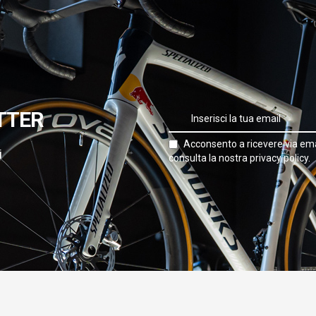
TTER
Acconsento a ricevere via ema
i
consulta la nostra privacy policy.