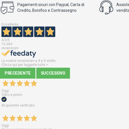
Pagamenti sicuri con Paypal, Carta di
Assist
Credito, Bonifico e Contrassegno
vendita
Eccellente
4,9
/5
16.060
recensioni
Le nostre recensioni a 4 e 5 stelle.
Clicca qui per leggerle tutte >
PRECEDENTE
SUCCESSIVO
Oggi
Tutto a posto
Acquirente verificato
Oggi