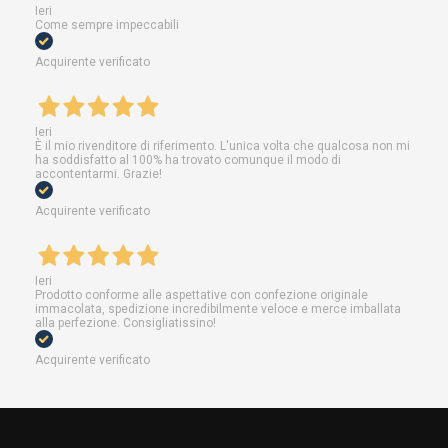
Ieri
Come sempre impeccabili
Acquirente verificato
Ieri
È il mio rivenditore di riferimento. L'unica volta che qualcosa non mi
ha soddisfatto al 100% ha trovato comunque il modo di
accontentarmi. Grazie!
Acquirente verificato
Ieri
Prodotto conforme alle aspettative con confezione originale
immacolata, spedizione incredibilmente veloce e merce imballata
alla perfezione. Consigliatissino!
Acquirente verificato