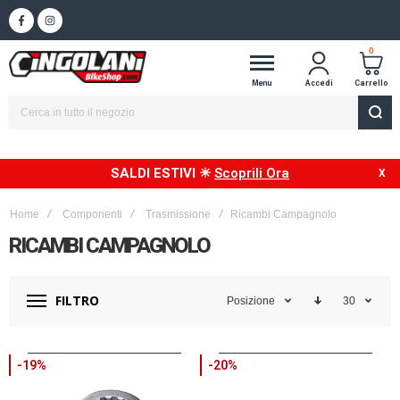
Spedizione in 24/48h in Italia
0
Menu
Accedi
Carrello
SALDI ESTIVI ☀
Scoprili Ora
Home
Componenti
Trasmissione
Ricambi Campagnolo
RICAMBI CAMPAGNOLO
FILTRO
Posizione
30
-19%
-20%