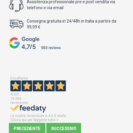
Assistenza professionale pre e post vendita via
telefono e via email
Consegna gratuita in 24/48h in Italia a partire da
99,99 €
Eccellente
4,9
/5
16.066
recensioni
Le nostre recensioni a 4 e 5 stelle.
Clicca qui per leggerle tutte >
PRECEDENTE
SUCCESSIVO