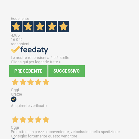
Eccellente
4,9
/5
16.049
recensioni
Le nostre recensioni a 4 e 5 stelle.
Clicca qui per leggerle tutte >
PRECEDENTE
SUCCESSIVO
Oggi
Grazie
Acquirente verificato
Oggi
Prodotto a un prezzo conveniente, velocissimi nella spedizione.
Consiglio fortemente questo venditore