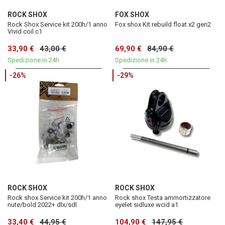
ROCK SHOX
FOX SHOX
Rock Shox Service kit 200h/1 anno
Fox shox Kit rebuild float x2 gen2
Vivid coil c1
33,90 €
43,00 €
69,90 €
84,90 €
Spedizione in 24h
Spedizione in 24h
-26%
-29%
ROCK SHOX
ROCK SHOX
Rock shox Service kit 200h/1 anno
Rock shox Testa ammortizzatore
nute/bold 2022+ dlx/sdl
eyelet sidluxe wcid a1
33,40 €
44,95 €
104,90 €
147,95 €