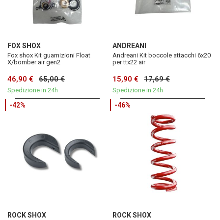
FOX SHOX
ANDREANI
Fox shox Kit guarnizioni Float
Andreani Kit boccole attacchi 6x20
X/bomber air gen2
per ttx22 air
46,90 €
65,00 €
15,90 €
17,69 €
Spedizione in 24h
Spedizione in 24h
-42%
-46%
ROCK SHOX
ROCK SHOX