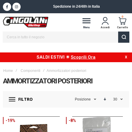
Spedizione in 24/48h in Italia
0
Menu
Accedi
Carrello
SALDI ESTIVI ☀
Scoprili Ora
Home
Componenti
Ammortizzatori posteriori
AMMORTIZZATORI POSTERIORI
FILTRO
Posizione
30
-19%
-8%