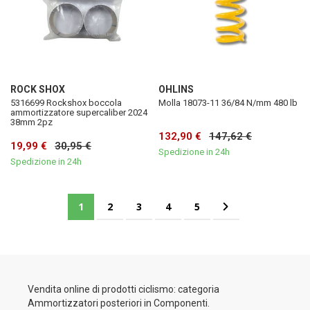
ROCK SHOX
OHLINS
5316699 Rockshox boccola
Molla 18073-11 36/84 N/mm 480 lb
ammortizzatore supercaliber 2024
38mm 2pz
132,90 €
147,62 €
19,99 €
30,95 €
Spedizione in 24h
Spedizione in 24h
Pagina
Attualmente stai leggendo la pagina
Pagina
Pagina
Pagina
Pagina
Pagina
Successivo
1
2
3
4
5
Vendita online di prodotti ciclismo: categoria
Ammortizzatori posteriori in Componenti.