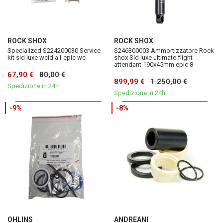
ROCK SHOX
ROCK SHOX
Specialized S224200030 Service
S246300003 Ammortizzatore Rock
kit sid luxe wcid a1 epic wc
shox Sid luxe ultimate flight
attendant 190x45mm epic 8
67,90 €
80,00 €
899,99 €
1.250,00 €
Spedizione in 24h
Spedizione in 24h
-9%
-8%
OHLINS
ANDREANI