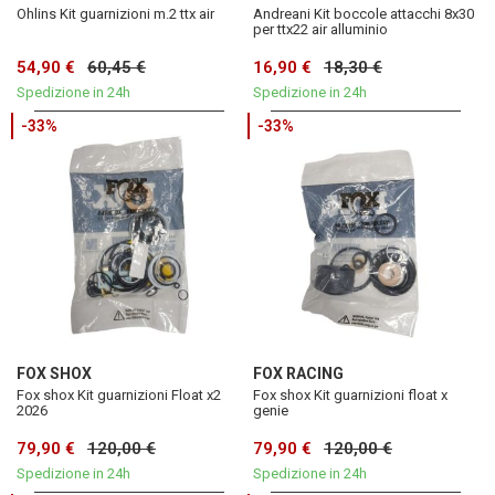
Ohlins Kit guarnizioni m.2 ttx air
Andreani Kit boccole attacchi 8x30
per ttx22 air alluminio
54,90 €
60,45 €
16,90 €
18,30 €
Spedizione in 24h
Spedizione in 24h
-33%
-33%
FOX SHOX
FOX RACING
Fox shox Kit guarnizioni Float x2
Fox shox Kit guarnizioni float x
2026
genie
79,90 €
120,00 €
79,90 €
120,00 €
Spedizione in 24h
Spedizione in 24h