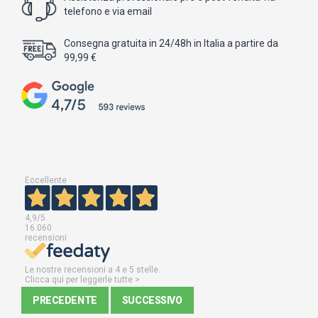
telefono e via email
Consegna gratuita in 24/48h in Italia a partire da
99,99 €
Eccellente
4,9
/5
16.060
recensioni
Le nostre recensioni a 4 e 5 stelle.
Clicca qui per leggerle tutte >
PRECEDENTE
SUCCESSIVO