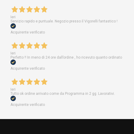
Ieri
Servizio rapido e puntuale. Negozio presso il Vigorelli fantastico !
Acquirente verificato
Ieri
Perfetto !! In meno di 24 ore dall’ordine , ho ricevuto quanto ordinato
Acquirente verificato
Ieri
Tutto ok ordine arrivato come da Programma in 2 gg. Lavorativi.
Acquirente verificato