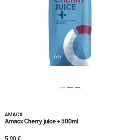
Vai
all'inizio
della
galleria
AMACX
Amacx Cherry juice + 500ml
di
immagini
5,90 €