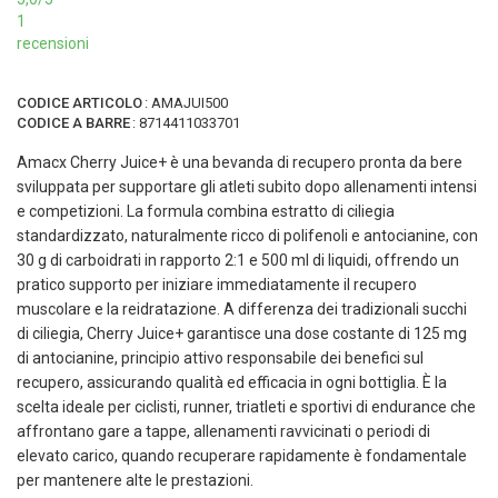
1
recensioni
CODICE ARTICOLO
:
AMAJUI500
CODICE A BARRE
:
8714411033701
Amacx Cherry Juice+ è una bevanda di recupero pronta da bere
sviluppata per supportare gli atleti subito dopo allenamenti intensi
e competizioni. La formula combina estratto di ciliegia
standardizzato, naturalmente ricco di polifenoli e antocianine, con
30 g di carboidrati in rapporto 2:1 e 500 ml di liquidi, offrendo un
pratico supporto per iniziare immediatamente il recupero
muscolare e la reidratazione. A differenza dei tradizionali succhi
di ciliegia, Cherry Juice+ garantisce una dose costante di 125 mg
di antocianine, principio attivo responsabile dei benefici sul
recupero, assicurando qualità ed efficacia in ogni bottiglia. È la
scelta ideale per ciclisti, runner, triatleti e sportivi di endurance che
affrontano gare a tappe, allenamenti ravvicinati o periodi di
elevato carico, quando recuperare rapidamente è fondamentale
per mantenere alte le prestazioni.