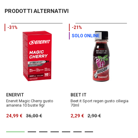
PRODOTTI ALTERNATIVI
-31%
-21%
SOLO ONLINE
ENERVIT
BEET IT
B
Enervit Magic Cherry gusto
Beet it Sport regen gusto ciliegia
B
amarena 10 buste 9gr
70ml
c
24,99 €
36,00 €
2,29 €
2,90 €
3