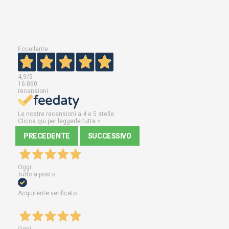
Eccellente
4,9
/5
16.060
recensioni
Le nostre recensioni a 4 e 5 stelle.
Clicca qui per leggerle tutte >
PRECEDENTE
SUCCESSIVO
Oggi
Tutto a posto
Acquirente verificato
Oggi