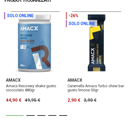
SOLO ONLINE
-26%
SOLO ONLINE
AMACX
AMACX
A
Amacx Recovery shake gusto
Caramella Amacx Turbo chew bar
G
cioccolato 880gr
gusto limone 50gr
6
44,90 €
49,95 €
2,90 €
3,90 €
2