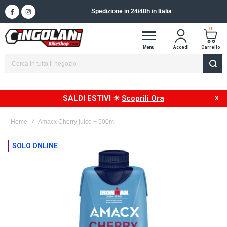
Spedizione in 24/48h in Italia
0
Menu
Accedi
Carrello
SALDI ESTIVI ☀
Scoprili Ora
Home
Amacx Cherry juice + 500ml
Vai
SOLO ONLINE
alla
fine
della
galleria
di
immagini