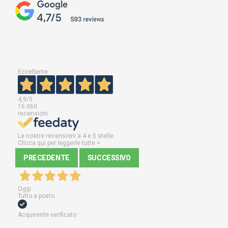
Eccellente
4,9
/5
16.060
recensioni
Le nostre recensioni a 4 e 5 stelle.
Clicca qui per leggerle tutte >
PRECEDENTE
SUCCESSIVO
Oggi
Tutto a posto
Acquirente verificato