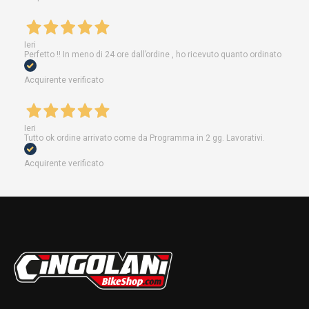
Ieri
Perfetto !! In meno di 24 ore dall’ordine , ho ricevuto quanto ordinato
Acquirente verificato
Ieri
Tutto ok ordine arrivato come da Programma in 2 gg. Lavorativi.
Acquirente verificato