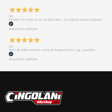
Ieri
Perfetto !! In meno di 24 ore dall’ordine , ho ricevuto quanto ordinato
Acquirente verificato
Ieri
Tutto ok ordine arrivato come da Programma in 2 gg. Lavorativi.
Acquirente verificato