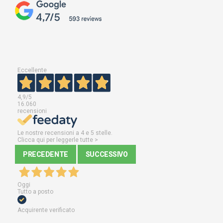
Eccellente
4,9
/5
16.060
recensioni
Le nostre recensioni a 4 e 5 stelle.
Clicca qui per leggerle tutte >
PRECEDENTE
SUCCESSIVO
Oggi
Tutto a posto
Acquirente verificato