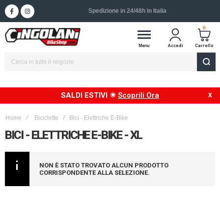
Spedizione in 24/48h in Italia
0
Menu
Accedi
Carrello
SALDI ESTIVI ☀
Scoprili Ora
Home
Biciclette
Bici - Elettriche E-Bike
BICI - ELETTRICHE E-BIKE - XL
NON È STATO TROVATO ALCUN PRODOTTO
CORRISPONDENTE ALLA SELEZIONE.