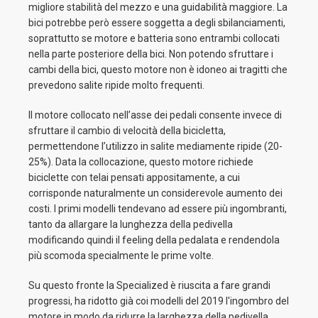
migliore stabilità del mezzo e una guidabilità maggiore. La
bici potrebbe però essere soggetta a degli sbilanciamenti,
soprattutto se motore e batteria sono entrambi collocati
nella parte posteriore della bici. Non potendo sfruttare i
cambi della bici, questo motore non è idoneo ai tragitti che
prevedono salite ripide molto frequenti.
Il motore collocato nell’asse dei pedali consente invece di
sfruttare il cambio di velocità della bicicletta,
permettendone l’utilizzo in salite mediamente ripide (20-
25%). Data la collocazione, questo motore richiede
biciclette con telai pensati appositamente, a cui
corrisponde naturalmente un considerevole aumento dei
costi. I primi modelli tendevano ad essere più ingombranti,
tanto da allargare la lunghezza della pedivella
modificando quindi il feeling della pedalata e rendendola
più scomoda specialmente le prime volte.
Su questo fronte la Specialized è riuscita a fare grandi
progressi, ha ridotto già coi modelli del 2019 l'ingombro del
motore in modo da ridurre la larghezza della pedivella,