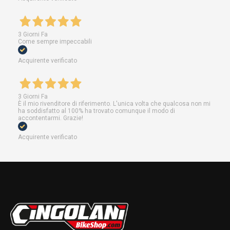
3 Giorni Fa
Come sempre impeccabili
Acquirente verificato
3 Giorni Fa
È il mio rivenditore di riferimento. L'unica volta che qualcosa non mi
ha soddisfatto al 100% ha trovato comunque il modo di
accontentarmi. Grazie!
Acquirente verificato