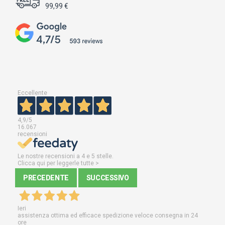
99,99 €
Eccellente
4,9
/5
16.067
recensioni
Le nostre recensioni a 4 e 5 stelle.
Clicca qui per leggerle tutte >
PRECEDENTE
SUCCESSIVO
Ieri
assistenza ottima ed efficace spedizione veloce consegna in 24
ore