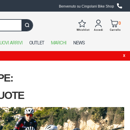
Benvenuto su Cingolani Bike Shop
0
Whishlist
Accedi
Carrello
Cerca in tutto il negozio
UOVI ARRIVI
OUTLET
MARCHI
NEWS
PE:
RUOTE