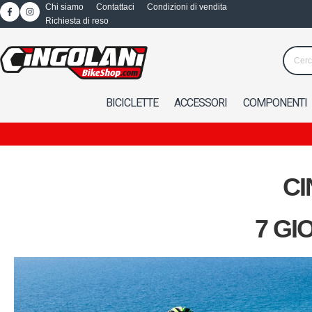
Chi siamo
Contattaci
Condizioni di vendita
Richiesta di reso
BICICLETTE
ACCESSORI
COMPONENTI
CI
7 GI