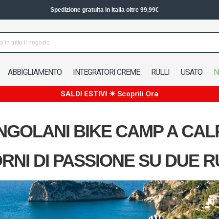
Spedizione in 24/48h in Italia
ABBIGLIAMENTO
INTEGRATORI CREME
RULLI
USATO
N
SALDI ESTIVI ☀
Scoprili Ora
NGOLANI BIKE CAMP A CAL
ORNI DI PASSIONE SU DUE 