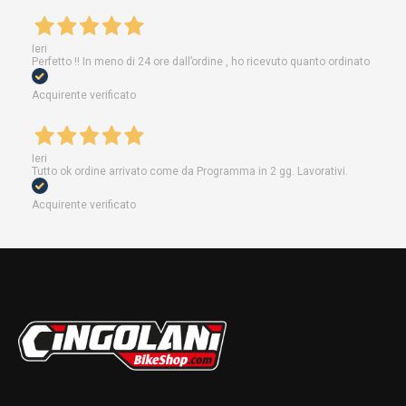
Ieri
Perfetto !! In meno di 24 ore dall’ordine , ho ricevuto quanto ordinato
Acquirente verificato
Ieri
Tutto ok ordine arrivato come da Programma in 2 gg. Lavorativi.
Acquirente verificato