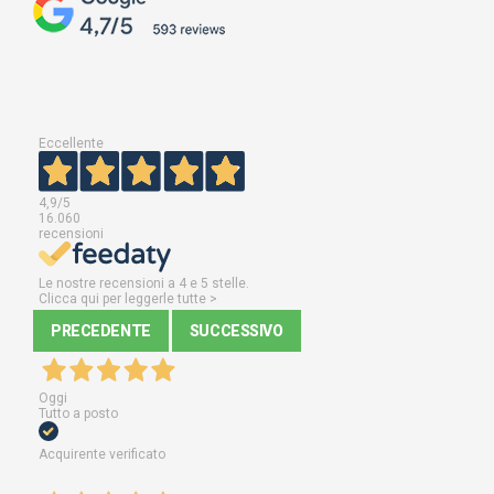
Eccellente
4,9
/5
16.060
recensioni
Le nostre recensioni a 4 e 5 stelle.
Clicca qui per leggerle tutte >
PRECEDENTE
SUCCESSIVO
Oggi
Tutto a posto
Acquirente verificato