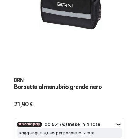
Vai
all'inizio
della
galleria
BRN
di
Borsetta al manubrio grande nero
immagini
21,90 €