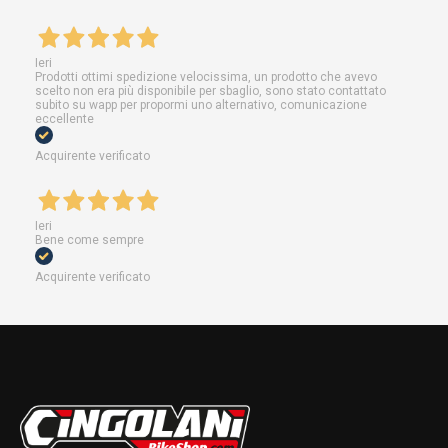
Ieri
Prodotti ottimi spedizione velocissima, un prodotto che avevo
scelto non era più disponibile per sbaglio, sono stato contattato
subito su wapp per propormi uno alternativo, comunicazione
eccellente
Acquirente verificato
Ieri
Bene come sempre
Acquirente verificato