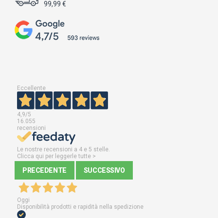
99,99 €
Eccellente
4,9
/5
16.055
recensioni
Le nostre recensioni a 4 e 5 stelle.
Clicca qui per leggerle tutte >
PRECEDENTE
SUCCESSIVO
Oggi
Disponibilità prodotti e rapidità nella spedizione