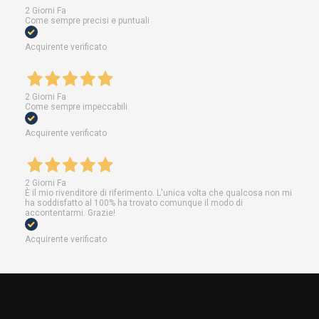
2 Giorni Fa
Come sempre precisi e puntuali
Acquirente verificato
2 Giorni Fa
Come sempre impeccabili
Acquirente verificato
2 Giorni Fa
È il mio rivenditore di riferimento. L'unica volta che qualcosa non mi
ha soddisfatto al 100% ha trovato comunque il modo di
accontentarmi. Grazie!
Acquirente verificato