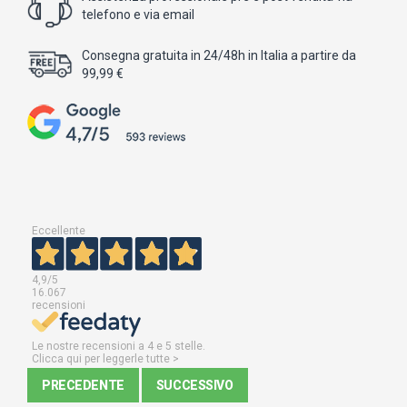
telefono e via email
Consegna gratuita in 24/48h in Italia a partire da
99,99 €
Eccellente
4,9
/5
16.067
recensioni
Le nostre recensioni a 4 e 5 stelle.
Clicca qui per leggerle tutte >
PRECEDENTE
SUCCESSIVO