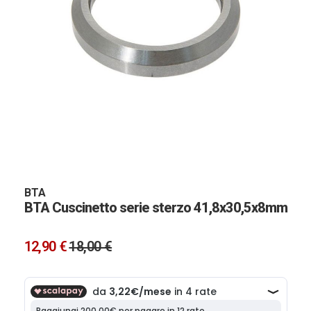
Vai
all'inizio
della
galleria
BTA
BTA Cuscinetto serie sterzo 41,8x30,5x8mm
di
immagini
12,90 €
18,00 €