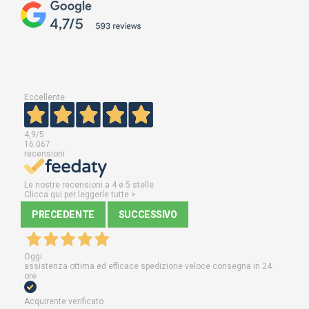
Eccellente
4,9
/5
16.067
recensioni
Le nostre recensioni a 4 e 5 stelle.
Clicca qui per leggerle tutte >
PRECEDENTE
SUCCESSIVO
Oggi
assistenza ottima ed efficace spedizione veloce consegna in 24
ore
Acquirente verificato