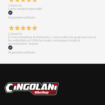
2 Giorni Fa
Come sempre impeccabili
Acquirente verificato
2 Giorni Fa
È il mio rivenditore di riferimento. L'unica volta che qualcosa non mi
ha soddisfatto al 100% ha trovato comunque il modo di
accontentarmi. Grazie!
Acquirente verificato