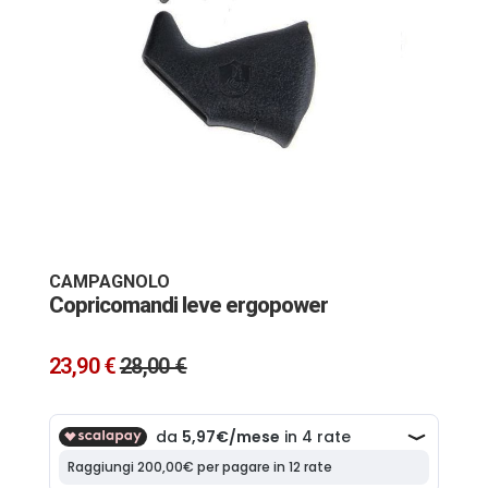
Vai
all'inizio
della
galleria
CAMPAGNOLO
di
Copricomandi leve ergopower
immagini
23,90 €
28,00 €