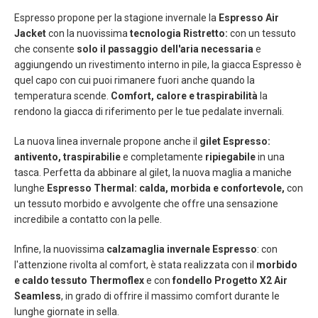
Espresso propone per la stagione invernale la
Espresso Air
Jacket
con la nuovissima
tecnologia Ristretto:
con un tessuto
che consente
solo il passaggio dell'aria necessaria
e
aggiungendo un rivestimento interno in pile, la giacca Espresso è
quel capo con cui puoi rimanere fuori anche quando la
temperatura scende.
Comfort, calore e traspirabilità
la
rendono la giacca di riferimento per le tue pedalate invernali.
La nuova linea invernale propone anche il
gilet Espresso:
antivento, traspirabilie
e completamente
ripiegabile
in una
tasca. Perfetta da abbinare al gilet, la nuova maglia a maniche
lunghe
Espresso Thermal: calda, morbida e confortevole,
con
un tessuto morbido e avvolgente che offre una sensazione
incredibile a contatto con la pelle.
Infine, la nuovissima
calzamaglia invernale
Espresso
: con
l'attenzione rivolta al comfort, è stata realizzata con il
morbido
e caldo tessuto Thermoflex
e con
fondello Progetto X2 Air
Seamless
, in grado di offrire il massimo comfort durante le
lunghe giornate in sella.