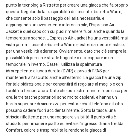
punto la tecnologia Ristretto per creare una giacca che fa proprio
questo. Regolando la traspirabilità del tessuto Ristretto Warm,
che consente solo il passaggio dell’aria necessaria, e
aggiungendo un rivestimento interno in pile, l’Espresso Air
Jacket è quel capo con cui puoi rimanere fuori anche quando la
temperatura scende. L’Espresso Air Jacket ha una vestibilità mai
vista prima. Il tessuto Ristretto Warm è estremamente elastico,
per una vestibilità aderente. Ovviamente, dato che c’è sempre la
possibilità di percorre strade bagnate o di incappare in un
temporale in inverno, Castelli utilizza la spalmatura
idrorepellente a lunga durata (DWR) e priva di PFAS per
mantenerti all’asciutto anche all’esterno. La giacca ha una zip
fontale bidirezionale per consentirti di regolare al meglio e con
facilità la temperatura. Dato che potresti rimanere fuori casa per
ore, le tre tasche posteriori sono molto capienti, e hanno un
bordo superiore di sicurezza per evitare che il telefono o il cibo
possano cadere fuori accidentalmente. Sotto la tasca, una
striscia riflettente per una maggiore visibilità. Il punto vita è
studiato per rimanere piatto ed evitare l’ingresso di aria fredda.
Comfort, calore e traspirabilità la rendono la giacca di