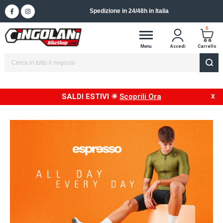
0
Menu
Accedi
Carrello
SALDI ESTIVI ☀
Scoprili Ora