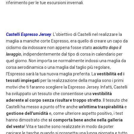
riferimento per le tue escursioni invernali.
Castelli Espresso Jersey
. L'obiettivo di Castelli nel realizzare la
maglia a maniche corte Espresso, era quello di creare un capo da
ciclismo da indossare non appena fosse stato
asciutto dopo il
lavaggio
, indipendentemente dal tipo di corsa in calendario per
quel giorno. Non importa se normalmente indossi una maglia da
corsa aerodinamica o una maglia dal taglio più regolare,
l'Espresso sarà la tua nuova maglia preferita. La
vestibilità ed i
tessuti impiegati
per la realizzazione della maglia sono i primi
motivi che ti faranno scegliere la Espresso Jersey. Infatti, Castelli
ha sviluppato un tessuto che consentisse una
vestibilità
aderente al corpo senza risultare troppo stretto
. Il tessuto che
Castelli ha messo a punto offre anche
un'ottima traspirabilità
e
gestione dell'umidità
e, come ulteriore aspetto positivo, i test
hanno dimostrato che
si comporta bene anche nella galleria
del vento
! Vita e tasche sono realizzate in modo da poter
caricare le tasche quando si prospetta una lunga giornata e tutto