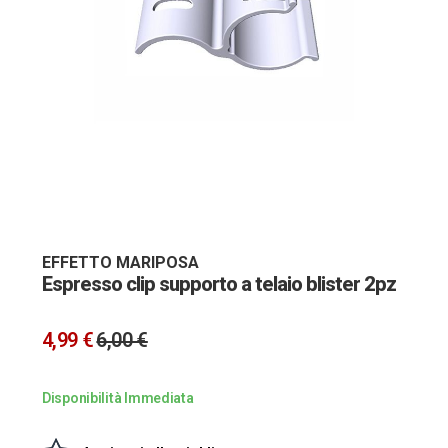
Vai
all'inizio
della
galleria
EFFETTO MARIPOSA
Espresso clip supporto a telaio blister 2pz
di
immagini
4,99 €
6,00 €
Disponibilità Immediata