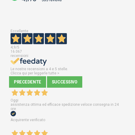
Eccellente
4,9
/5
16.067
recensioni
Le nostre recensioni a 4 e 5 stelle.
Clicca qui per leggerle tutte >
PRECEDENTE
SUCCESSIVO
Oggi
assistenza ottima ed efficace spedizione veloce consegna in 24
ore
Acquirente verificato