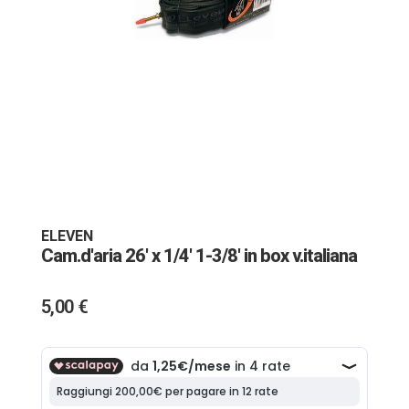
Vai
all'inizio
della
galleria
ELEVEN
di
Cam.d'aria 26' x 1/4' 1-3/8' in box v.italiana
immagini
5,00 €