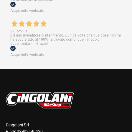
Acquirente verificato
2 Giorni Fa
È il mio rivenditore di riferimento. L'unica volta che qualcosa non mi
ha soddisfatto al 100% ha trovato comunque il modo di
accontentarmi. Grazie!
Acquirente verificato
Cingolani Srl
P. Iva: 02903140420