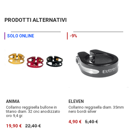
PRODOTTI ALTERNATIVI
SOLO ONLINE
-9%
ANIMA
ELEVEN
E
Collarino reggisella bullone in
Collarino reggisella diam. 35mm
C
titanio diam. 32 cnc anodizzato
nero bordi silver
r
oro 9,4 gr.
4,90 €
5,40 €
5
19,90 €
22,40 €