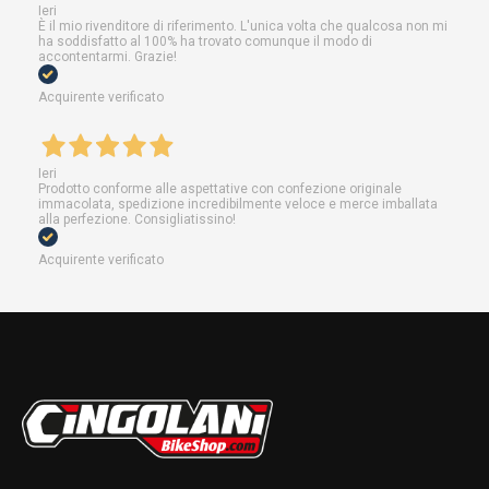
Ieri
È il mio rivenditore di riferimento. L'unica volta che qualcosa non mi
ha soddisfatto al 100% ha trovato comunque il modo di
accontentarmi. Grazie!
Acquirente verificato
Ieri
Prodotto conforme alle aspettative con confezione originale
immacolata, spedizione incredibilmente veloce e merce imballata
alla perfezione. Consigliatissino!
Acquirente verificato