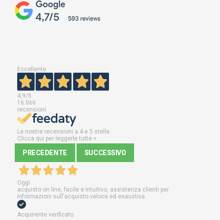
Eccellente
4,9
/5
16.066
recensioni
Le nostre recensioni a 4 e 5 stelle.
Clicca qui per leggerle tutte >
PRECEDENTE
SUCCESSIVO
Oggi
acquisto on line, facile e intuitivo, assistenza clienti per
informazioni sull'acquisto veloce ed esaustiva
Acquirente verificato