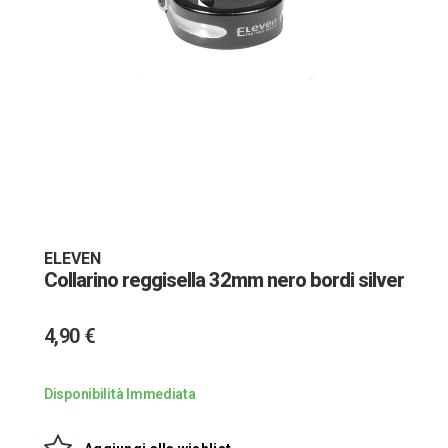
Vai
all'inizio
della
galleria
ELEVEN
Collarino reggisella 32mm nero bordi silver
di
immagini
4,90 €
Disponibilità Immediata