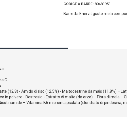
CODICE A BARRE
:
80483953
Barretta Enervit gusto mela composto
iva
na C
a
latte (12,8) - Amido di riso (12,5%) - Maltodestrine da mais (11,8%) – Lat
 in polvere - Destrosio - Estratto di malto (da orzo) – Fibra di mela – C
cotinamide – Vitamina B6 microincapsulata (cloridrato di piridosina, mono