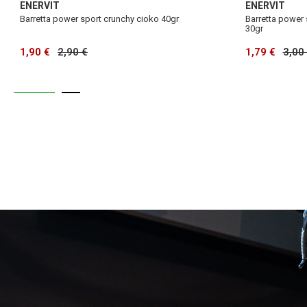
ENERVIT
ENERVIT
Barretta power sport crunchy cioko 40gr
Barretta power
30gr
1,90 €
2,90 €
1,79 €
3,00