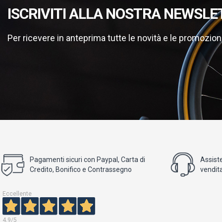
ISCRIVITI ALLA NOSTRA NEWSLE
Per ricevere in anteprima tutte le novità e le promozion
Pagamenti sicuri con Paypal, Carta di
Assist
Credito, Bonifico e Contrassegno
vendita
Eccellente
4,9
/5