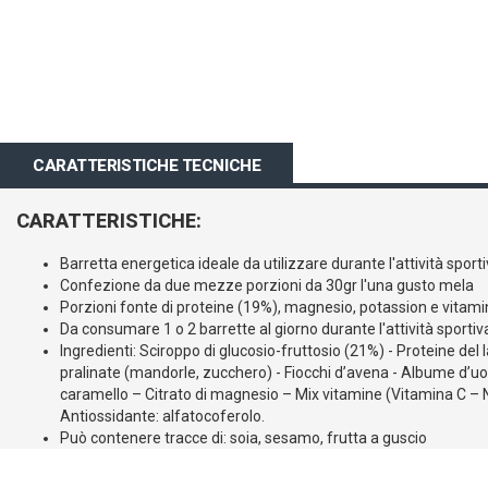
all'inizio
della
galleria
di
immagini
CARATTERISTICHE TECNICHE
CARATTERISTICHE:
Barretta energetica ideale da utilizzare durante l'attività sport
Confezione da due mezze porzioni da 30gr l'una gusto mela
Porzioni fonte di proteine (19%), magnesio, potassion e vitami
Da consumare 1 o 2 barrette al giorno durante l'attività sportiv
Ingredienti: Sciroppo di glucosio-fruttosio (21%) - Proteine del 
pralinate (mandorle, zucchero) - Fiocchi d’avena - Albume d’uovo
caramello – Citrato di magnesio – Mix vitamine (Vitamina C – Ni
Antiossidante: alfatocoferolo.
Può contenere tracce di: soia, sesamo, frutta a guscio