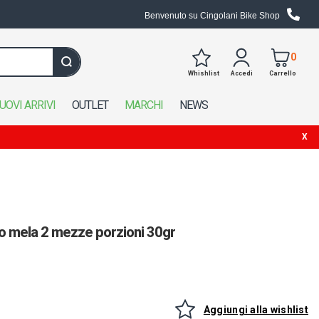
Benvenuto su Cingolani Bike Shop
0
Whishlist
Accedi
Carrello
Cerca in tutto il negozio
UOVI ARRIVI
OUTLET
MARCHI
NEWS
o mela 2 mezze porzioni 30gr
Aggiungi alla wishlist