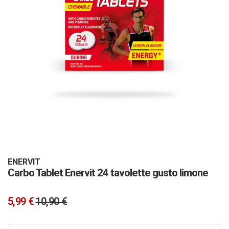
Vai
all'inizio
della
galleria
ENERVIT
Carbo Tablet Enervit 24 tavolette gusto limone
di
immagini
5,99 €
10,90 €