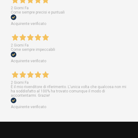
2 Giorni Fa
Come sempre precisi e puntuali
Acquirente verificato
2 Giorni Fa
Come sempre impeccabili
Acquirente verificato
2 Giorni Fa
È il mio rivenditore di riferimento. L'unica volta che qualcosa non mi
ha soddisfatto al 100% ha trovato comunque il modo di
accontentarmi. Grazie!
Acquirente verificato