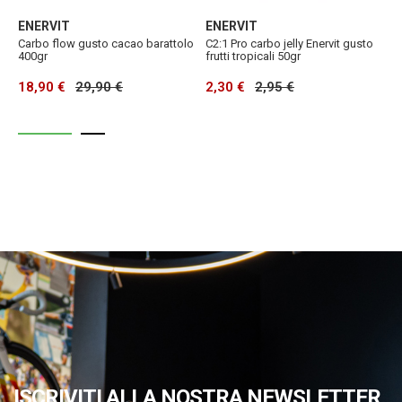
ENERVIT
ENERVIT
E
Carbo flow gusto cacao barattolo
C2:1 Pro carbo jelly Enervit gusto
C
400gr
frutti tropicali 50gr
g
18,90 €
29,90 €
2,30 €
2,95 €
2
ISCRIVITI ALLA NOSTRA NEWSLETTER