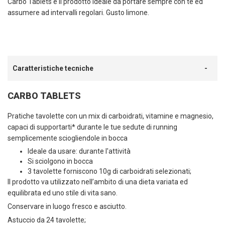
Carbo Tablets è il prodotto ideale da portare sempre con te ed
assumere ad intervalli regolari. Gusto limone.
Caratteristiche tecniche
CARBO TABLETS
Pratiche tavolette con un mix di carboidrati, vitamine e magnesio,
capaci di supportarti* durante le tue sedute di running
semplicemente sciogliendole in bocca
Ideale da usare: durante l'attività
Si sciolgono in bocca
3 tavolette forniscono 10g di carboidrati selezionati;
Il prodotto va utilizzato nell’ambito di una dieta variata ed
equilibrata ed uno stile di vita sano.
Conservare in luogo fresco e asciutto.
Astuccio da 24 tavolette;