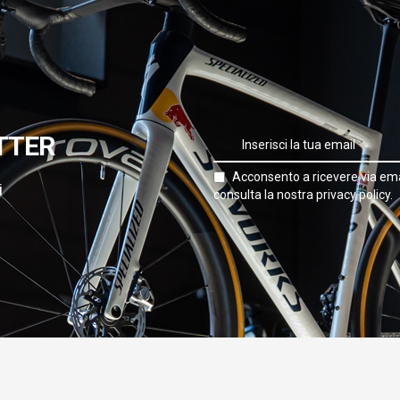
TTER
Acconsento a ricevere via ema
i
consulta la nostra privacy policy.