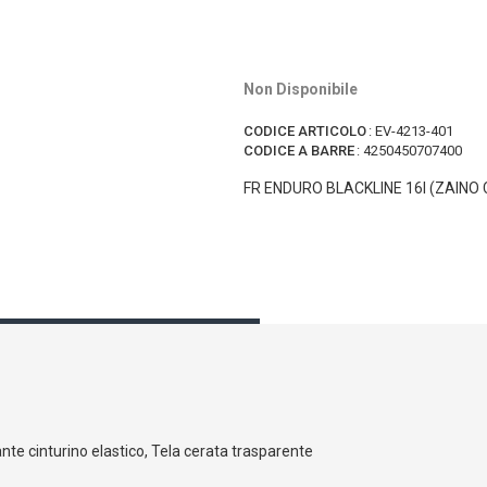
Non Disponibile
CODICE ARTICOLO
:
EV-4213-401
CODICE A BARRE
:
4250450707400
FR ENDURO BLACKLINE 16l (ZAINO
ante
cinturino elastico
, Tela cerata
trasparente