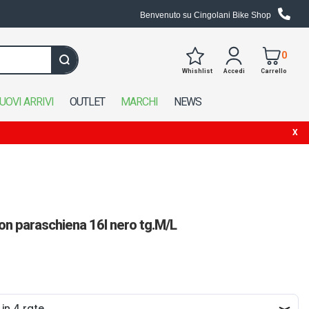
Benvenuto su Cingolani Bike Shop
0
Whishlist
Accedi
Carrello
Cerca in tutto il negozio
UOVI ARRIVI
OUTLET
MARCHI
NEWS
con paraschiena 16l nero tg.M/L