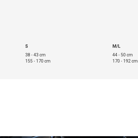
S
M/L
38 - 43 cm
44 - 50
155 - 170 cm
170 - 192 cm