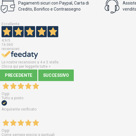
Pagamenti sicuri con Paypal, Carta di
Assist
Credito, Bonifico e Contrassegno
vendita
Eccellente
4,9
/5
16.060
recensioni
Le nostre recensioni a 4 e 5 stelle.
Clicca qui per leggerle tutte >
PRECEDENTE
SUCCESSIVO
Oggi
Tutto a posto
Acquirente verificato
Oggi
Come sempre precisi e puntuali