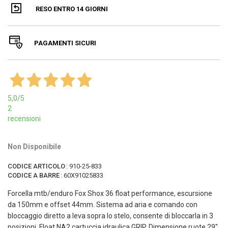
RESO ENTRO 14 GIORNI
PAGAMENTI SICURI
5,0
/5
2
recensioni
Non Disponibile
CODICE ARTICOLO
:
910-25-833
CODICE A BARRE
:
60X91025833
Forcella mtb/enduro Fox Shox 36 float performance, escursione
da 150mm e offset 44mm. Sistema ad aria e comando con
bloccaggio diretto a leva sopra lo stelo, consente di bloccarla in 3
posizioni, Float NA2 cartuccia idraulica GRIP. Dimensione ruote 29''