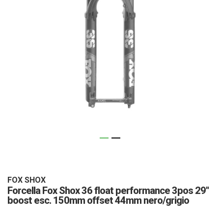
Vai
all'inizio
della
galleria
FOX SHOX
Forcella Fox Shox 36 float performance 3pos 29''
di
boost esc. 150mm offset 44mm nero/grigio
immagini