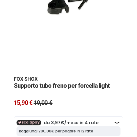
Vai
all'inizio
della
galleria
FOX SHOX
di
Supporto tubo freno per forcella light
immagini
15,90 €
19,00 €