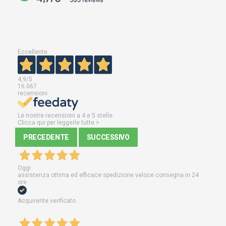
Eccellente
4,9
/5
16.067
recensioni
Le nostre recensioni a 4 e 5 stelle.
Clicca qui per leggerle tutte >
PRECEDENTE
SUCCESSIVO
Oggi
assistenza ottima ed efficace spedizione veloce consegna in 24
ore
Acquirente verificato