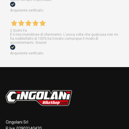
Acquirente verificato
2 Giorni Fa
È il mio rivenditore di riferimento. L'unica volta che qualcosa non mi
ha soddisfatto al 100% ha trovato comunque il modo di
accontentarmi. Grazie!
Acquirente verificato
Cingolani Srl
P. Iva: 02903140420