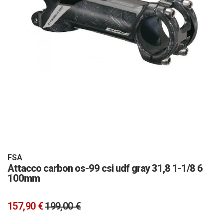
Vai
all'inizio
della
galleria
FSA
Attacco carbon os-99 csi udf gray 31,8 1-1/8 6
di
100mm
immagini
157,90 €
199,00 €