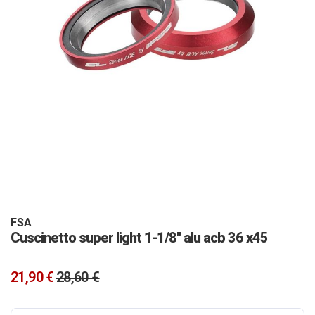
Vai
all'inizio
della
galleria
FSA
Cuscinetto super light 1-1/8'' alu acb 36 x45
di
immagini
21,90 €
28,60 €