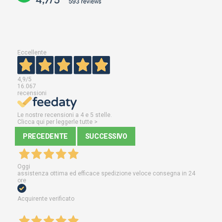
Eccellente
4,9
/5
16.067
recensioni
Le nostre recensioni a 4 e 5 stelle.
Clicca qui per leggerle tutte >
PRECEDENTE
SUCCESSIVO
Oggi
assistenza ottima ed efficace spedizione veloce consegna in 24
ore
Acquirente verificato