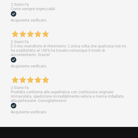
2 Giorni Fa
Come sempre impeccabili
Acquirente verificato
2 Giorni Fa
È il mio rivenditore di riferimento. L'unica volta che qualcosa non mi
ha soddisfatto al 100% ha trovato comunque il modo di
accontentarmi. Grazie!
Acquirente verificato
2 Giorni Fa
Prodotto conforme alle aspettative con confezione originale
immacolata, spedizione incredibilmente veloce e merce imballata
alla perfezione. Consigliatissino!
Acquirente verificato