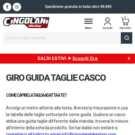
Spedizione in 24/48h in Italia
0
Menu
Accedi
Carrello
SALDI ESTIVI ☀
Scoprili Ora
GIRO GUIDA TAGLIE CASCO
COME CAPIRE LA TAGLIA ADATTA A TE?
Avvolgi un metro attorno alla testa. Annota la misurazione e usa
la tabella delle taglie sottostante come guida. Qualora un casco
abbia una guida taglie differente dalla standar, troverai le misure
all'interno della scheda prodotto. Se hai dubbi non esitare a
contattarci all'indirizzo email
info@cingolanibikeshop.com
.