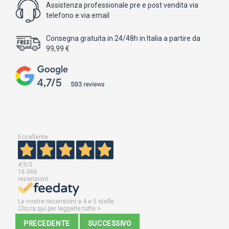
Assistenza professionale pre e post vendita via
telefono e via email
Consegna gratuita in 24/48h in Italia a partire da
99,99 €
Eccellente
4,9
/5
16.066
recensioni
Le nostre recensioni a 4 e 5 stelle.
Clicca qui per leggerle tutte >
PRECEDENTE
SUCCESSIVO