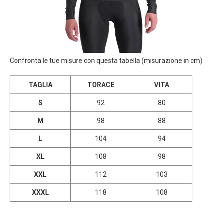
Confronta le tue misure con questa tabella (misurazione in cm)
TAGLIA
TORACE
VITA
S
92
80
M
98
88
L
104
94
XL
108
98
XXL
112
103
XXXL
118
108