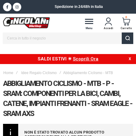
Spedizione in 24/48h in Italia
0
Menu
Accedi
Carrello
SALDI ESTIVI ☀
Scoprili Ora
Home
Idee Regalo Ciclismo
Abbigliamento Ciclismo - MTB
ABBIGLIAMENTO CICLISMO - MTB - P -
SRAM: COMPONENTI PER LA BICI, CAMBI,
CATENE, IMPIANTI FRENANTI - SRAM EAGLE -
SRAM AXS
NON È STATO TROVATO ALCUN PRODOTTO