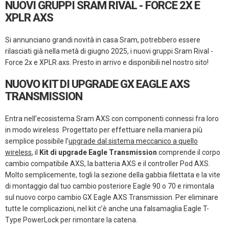
NUOVI GRUPPI SRAM RIVAL - FORCE 2X E
XPLR AXS
Si annunciano grandi novità in casa Sram, potrebbero essere
rilasciati già nella metà di giugno 2025, i nuovi gruppi Sram Rival -
Force 2x e XPLR axs. Presto in arrivo e disponibili nel nostro sito!
NUOVO KIT DI UPGRADE GX EAGLE AXS
TRANSMISSION
Entra nell’ecosistema Sram AXS con componenti connessi fra loro
in modo wireless. Progettato per effettuare nella maniera più
semplice possibile l’
upgrade dal sistema meccanico a quello
wireless
, il
Kit di upgrade Eagle Transmission
comprende il corpo
cambio compatibile AXS, la batteria AXS e il controller Pod AXS.
Molto semplicemente, togli la sezione della gabbia filettata e la vite
di montaggio dal tuo cambio posteriore Eagle 90 o 70 e rimontala
sul nuovo corpo cambio GX Eagle AXS Transmission. Per eliminare
tutte le complicazioni, nel kit c’è anche una falsamaglia Eagle T-
Type PowerLock per rimontare la catena.