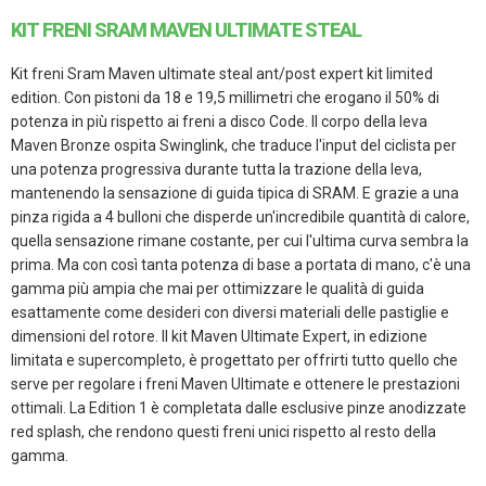
KIT FRENI SRAM MAVEN ULTIMATE STEAL
Kit freni Sram Maven ultimate steal ant/post expert kit limited
edition. Con pistoni da 18 e 19,5 millimetri che erogano il 50% di
potenza in più rispetto ai freni a disco Code. Il corpo della leva
Maven Bronze ospita Swinglink, che traduce l'input del ciclista per
una potenza progressiva durante tutta la trazione della leva,
mantenendo la sensazione di guida tipica di SRAM. E grazie a una
pinza rigida a 4 bulloni che disperde un'incredibile quantità di calore,
quella sensazione rimane costante, per cui l'ultima curva sembra la
prima. Ma con così tanta potenza di base a portata di mano, c'è una
gamma più ampia che mai per ottimizzare le qualità di guida
esattamente come desideri con diversi materiali delle pastiglie e
dimensioni del rotore. Il kit Maven Ultimate Expert, in edizione
limitata e supercompleto, è progettato per offrirti tutto quello che
serve per regolare i freni Maven Ultimate e ottenere le prestazioni
ottimali. La Edition 1 è completata dalle esclusive pinze anodizzate
red splash, che rendono questi freni unici rispetto al resto della
gamma.