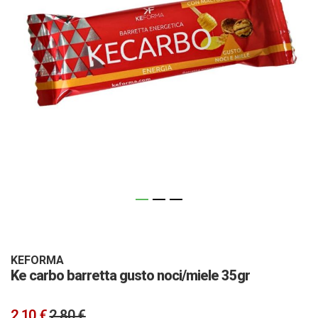
Vai
all'inizio
della
galleria
KEFORMA
Ke carbo barretta gusto noci/miele 35gr
di
immagini
2,10 €
2,80 €