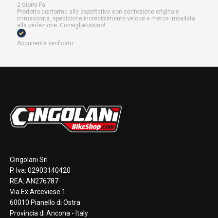
2 Giorni Fa
Prodotto conforme alle aspettative con confezione originale
immacolata, spedizione incredibilmente veloce e merce imballata
alla perfezione. Consigliatissino!
Acquirente verificato
Cingolani Srl
P. Iva: 02903140420
REA: AN276787
Via Ex Arceviese 1
60010 Pianello di Ostra
Provincia di Ancona - Italy