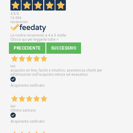
4,9
/5
16.066
recensioni
Le nostre recensioni a 4 e 5 stelle.
Clicca qui per leggerle tutte >
PRECEDENTE
SUCCESSIVO
Ieri
acquisto on line, facile e intuitivo, assistenza clienti per
informazioni sull'acquisto veloce ed esaustiva
Acquirente verificato
Ieri
Ottimo servizio
Acquirente verificato