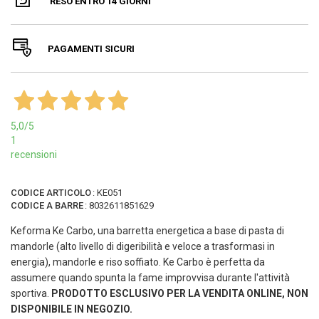
RESO ENTRO 14 GIORNI
PAGAMENTI SICURI
5,0
/5
1
recensioni
CODICE ARTICOLO
:
KE051
CODICE A BARRE
:
8032611851629
Keforma Ke Carbo, una barretta energetica a base di pasta di
mandorle (alto livello di digeribilità e veloce a trasformasi in
energia), mandorle e riso soffiato. Ke Carbo è perfetta da
assumere quando spunta la fame improvvisa durante l'attività
sportiva.
PRODOTTO ESCLUSIVO PER LA VENDITA ONLINE, NON
DISPONIBILE IN NEGOZIO.