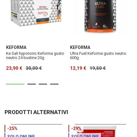
KEFORMA
KEFORMA
K
Ke Sali hypotonic Keforma gusto
Ultra Fuel Keforma gusto neutro
K
neutro 24 bustine 20g
600g
a
23,90 €
30,00 €
12,19 €
19,50 €
2
PRODOTTI ALTERNATIVI
-25%
-29%
SOLO ONLINE
SOLO ONLINE