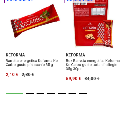
KEFORMA
KEFORMA
K
Barretta energetica Keforma Ke
Box Barretta energetica Keforma
B
Carbo gusto pistacchio 35 g
Ke Carbo gusto torta di ciliegie
K
35g 30pz
3
2,10 €
2,80 €
59,90 €
84,00 €
5