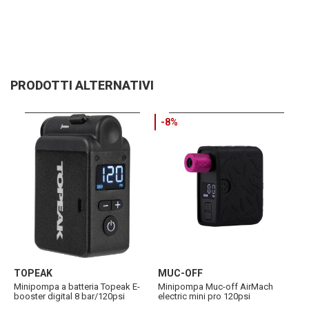
PRODOTTI ALTERNATIVI
-8%
TOPEAK
MUC-OFF
C
Minipompa a batteria Topeak E-
Minipompa Muc-off AirMach
M
booster digital 8 bar/120psi
electric mini pro 120psi
u