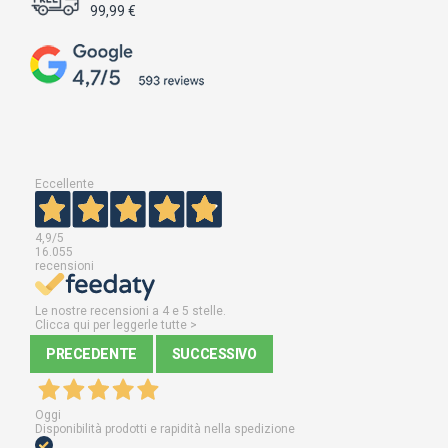
99,99 €
Eccellente
4,9
/5
16.055
recensioni
Le nostre recensioni a 4 e 5 stelle.
Clicca qui per leggerle tutte >
PRECEDENTE
SUCCESSIVO
Oggi
Disponibilità prodotti e rapidità nella spedizione