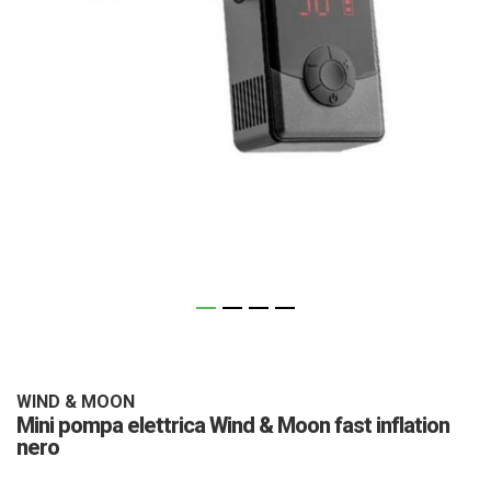
Vai
all'inizio
della
galleria
WIND & MOON
Mini pompa elettrica Wind & Moon fast inflation
di
nero
immagini