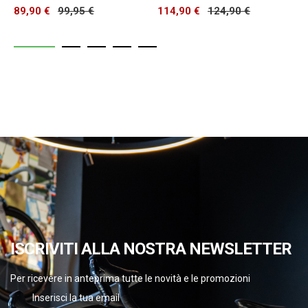
89,90 €
99,95 €
114,90 €
124,90 €
9
ISCRIVITI ALLA NOSTRA NEWSLETTER
Per ricevere in anteprima tutte le novità e le promozioni