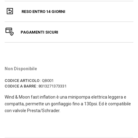
RESO ENTRO 14 GIORNI
PAGAMENTI SICURI
Non Disponibile
CODICE ARTICOLO
:
QB001
CODICE A BARRE
:
8013271373331
Wind & Moon fast inflation è una minipompa elettrica leggera e
compatta, permette un gonfiaggio fino a 130psi. Ed è compatibile
con valvole Presta/Schrader.