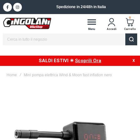
Spedizione in 24/48h in Italia
0
Menu
Accedi
Carrello
SALDI ESTIVI ☀
Scoprili Ora
Home
Mini pompa elettrica Wind & Moon fast inflation nero
Vai
alla
fine
della
galleria
di
immagini