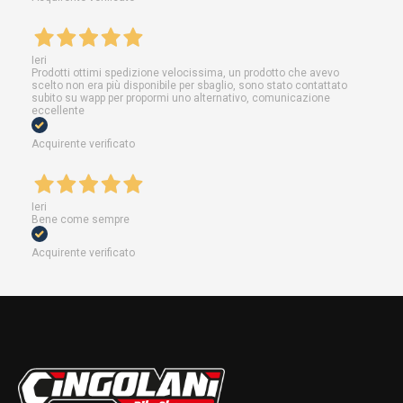
Ieri
Prodotti ottimi spedizione velocissima, un prodotto che avevo
scelto non era più disponibile per sbaglio, sono stato contattato
subito su wapp per propormi uno alternativo, comunicazione
eccellente
Acquirente verificato
Ieri
Bene come sempre
Acquirente verificato