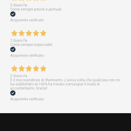
2 Giorni Fa
Come sempre precisi e puntuali
Acquirente verificato
2 Giorni Fa
Come sempre impeccabili
Acquirente verificato
2 Giorni Fa
È il mio rivenditore di riferimento. L'unica volta che qualcosa non mi
ha soddisfatto al 100% ha trovato comunque il modo di
accontentarmi. Grazie!
Acquirente verificato