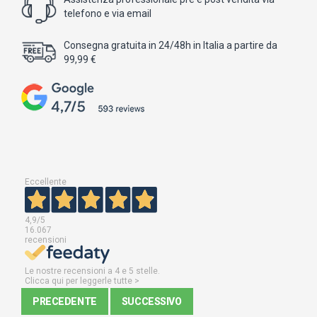
telefono e via email
Consegna gratuita in 24/48h in Italia a partire da
99,99 €
Eccellente
4,9
/5
16.067
recensioni
Le nostre recensioni a 4 e 5 stelle.
Clicca qui per leggerle tutte >
PRECEDENTE
SUCCESSIVO