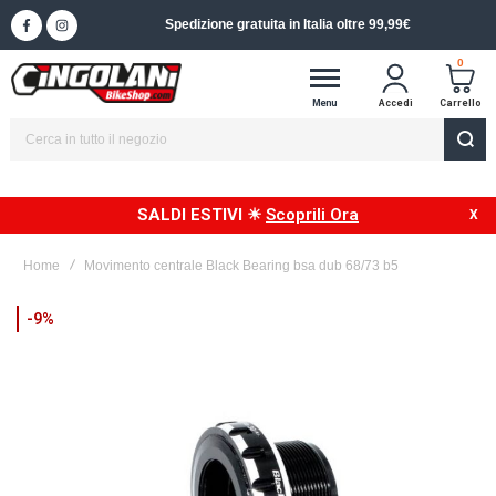
Spedizione gratuita in Italia oltre 99,99€
0
Menu
Accedi
Carrello
SALDI ESTIVI ☀
Scoprili Ora
Home
Movimento centrale Black Bearing bsa dub 68/73 b5
Vai
-9%
alla
fine
della
galleria
di
immagini