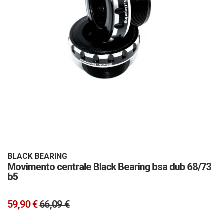
Vai
all'inizio
della
galleria
BLACK BEARING
Movimento centrale Black Bearing bsa dub 68/73
di
b5
immagini
59,90 €
66,09 €