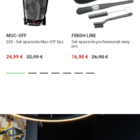
MUC-OFF
FINISH LINE
F
220 - Set spazzole Muc-Off 3pz
Set spazzole professionali easy
G
pro
24,99 €
32,99 €
16,90 €
26,90 €
1