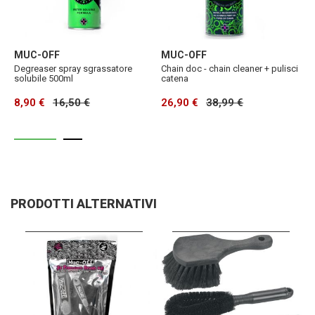
MUC-OFF
MUC-OFF
M
Degreaser spray sgrassatore
Chain doc - chain cleaner + pulisci
S
solubile 500ml
catena
8,90 €
16,50 €
26,90 €
38,99 €
8
PRODOTTI ALTERNATIVI