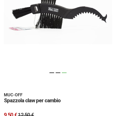
Vai
all'inizio
della
galleria
MUC-OFF
Spazzola claw per cambio
di
immagini
9,50 €
12,50 €