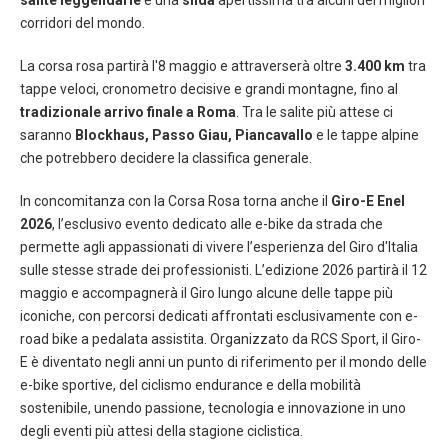
salite leggendarie
e una
sfida
apertissima tra alcuni dei migliori
corridori del mondo.
La corsa rosa partirà l'8 maggio e attraverserà oltre
3.400 km
tra
tappe veloci, cronometro decisive e grandi montagne, fino al
tradizionale arrivo finale a Roma
. Tra le salite più attese ci
saranno
Blockhaus, Passo Giau, Piancavallo
e le tappe alpine
che potrebbero decidere la classifica generale.
In concomitanza con la Corsa Rosa torna anche il
Giro-E Enel
2026
, l’esclusivo evento dedicato alle e-bike da strada che
permette agli appassionati di vivere l’esperienza del Giro d'Italia
sulle stesse strade dei professionisti. L’edizione 2026 partirà il 12
maggio e accompagnerà il Giro lungo alcune delle tappe più
iconiche, con percorsi dedicati affrontati esclusivamente con e-
road bike a pedalata assistita. Organizzato da RCS Sport, il Giro-
E è diventato negli anni un punto di riferimento per il mondo delle
e-bike sportive, del ciclismo endurance e della mobilità
sostenibile, unendo passione, tecnologia e innovazione in uno
degli eventi più attesi della stagione ciclistica.