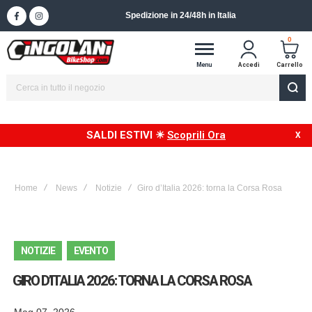
Spedizione in 24/48h in Italia
0
Menu
Accedi
Carrello
SALDI ESTIVI ☀
Scoprili Ora
Home
News
Notizie
Giro d’Italia 2026: torna la Corsa Rosa
NOTIZIE
EVENTO
GIRO D’ITALIA 2026: TORNA LA CORSA ROSA