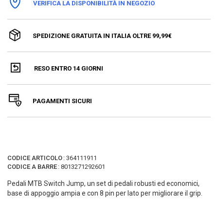
VERIFICA LA DISPONIBILITÀ IN NEGOZIO
SPEDIZIONE GRATUITA IN ITALIA OLTRE 99,99€
RESO ENTRO 14 GIORNI
PAGAMENTI SICURI
CODICE ARTICOLO
:
364111911
CODICE A BARRE
:
8013271292601
Pedali MTB Switch Jump, un set di pedali robusti ed economici,
base di appoggio ampia e con 8 pin per lato per migliorare il grip.