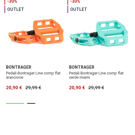
-30%
-30%
OUTLET
OUTLET
BONTRAGER
BONTRAGER
D
Pedali Bontrager Line comp flat
Pedali Bontrager Line comp flat
P
arancione
verde miami
20,90 €
29,99 €
20,90 €
29,99 €
8