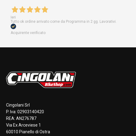
Ieri
Tutto ok ordine arrivato come da Programma in 2 gg. Lavorativi.
Acquirente verificato
Cingolani Srl
P. Iva: 02903140420
REA: AN276787
Via Ex Arceviese 1
60010 Pianello di Ostra