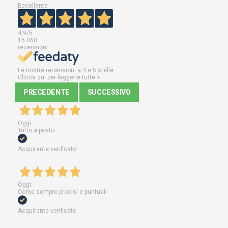
Eccellente
4,9
/5
16.060
recensioni
Le nostre recensioni a 4 e 5 stelle.
Clicca qui per leggerle tutte >
PRECEDENTE
SUCCESSIVO
Oggi
Tutto a posto
Acquirente verificato
Oggi
Come sempre precisi e puntuali
Acquirente verificato