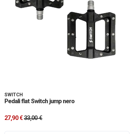
Vai
all'inizio
della
galleria
SWITCH
Pedali flat Switch jump nero
di
immagini
27,90 €
33,00 €