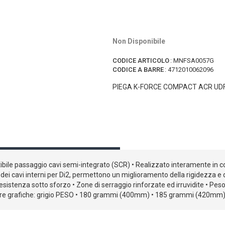
Non Disponibile
CODICE ARTICOLO
:
MNFSA0057G
CODICE A BARRE
:
4712010062096
PIEGA K-FORCE COMPACT ACR UD
bile passaggio cavi semi-integrato (SCR) • Realizzato interamente in 
i cavi interni per Di2, permettono un miglioramento della rigidezza e de
esistenza sotto sforzo • Zone di serraggio rinforzate ed irruvidite • 
Colore grafiche: grigio PESO • 180 grammi (400mm) • 185 grammi (42