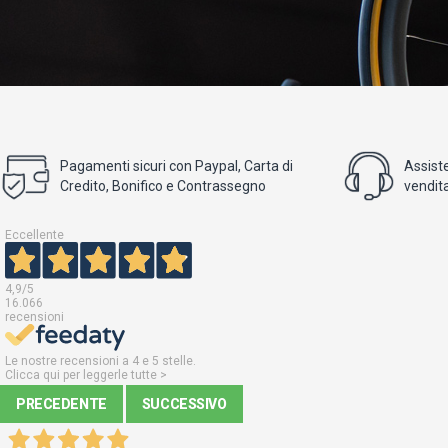
Pagamenti sicuri con Paypal, Carta di
Assist
Credito, Bonifico e Contrassegno
vendita
Eccellente
4,9
/5
16.066
recensioni
Le nostre recensioni a 4 e 5 stelle.
Clicca qui per leggerle tutte >
PRECEDENTE
SUCCESSIVO