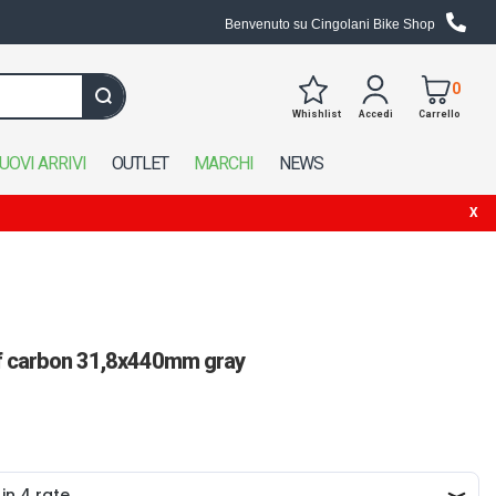
Benvenuto su Cingolani Bike Shop
0
Whishlist
Accedi
Carrello
Cerca in tutto il negozio
UOVI ARRIVI
OUTLET
MARCHI
NEWS
f carbon 31,8x440mm gray