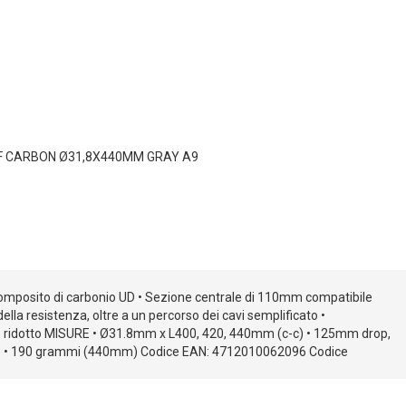
F CARBON Ø31,8X440MM GRAY A9
composito di carbonio UD • Sezione centrale di 110mm compatibile
lla resistenza, oltre a un percorso dei cavi semplificato •
Peso ridotto MISURE • Ø31.8mm x L400, 420, 440mm (c-c) • 125mm drop,
0mm) • 190 grammi (440mm) Codice EAN: 4712010062096 Codice