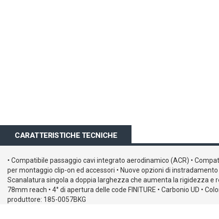
all'inizio
della
galleria
di
immagini
CARATTERISTICHE TECNICHE
• Compatibile passaggio cavi integrato aerodinamico (ACR) • Compati
per montaggio clip-on ed accessori • Nuove opzioni di instradamento de
Scanalatura singola a doppia larghezza che aumenta la rigidezza e r
78mm reach • 4° di apertura delle code FINITURE • Carbonio UD • 
produttore: 185-0057BKG