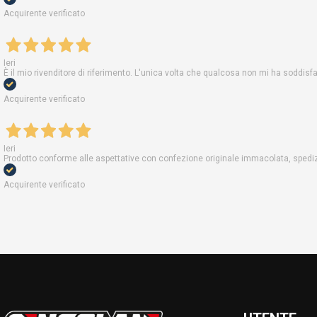
Acquirente verificato
Ieri
È il mio rivenditore di riferimento. L'unica volta che qualcosa non mi ha soddis
Acquirente verificato
Ieri
Prodotto conforme alle aspettative con confezione originale immacolata, spedizi
Acquirente verificato