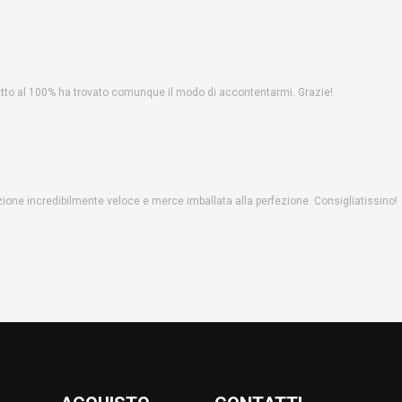
fatto al 100% ha trovato comunque il modo di accontentarmi. Grazie!
one incredibilmente veloce e merce imballata alla perfezione. Consigliatissino!