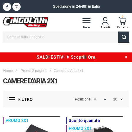
Spedizione in 24/48h in Italia
0
Menu
Accedi
Carrello
SALDI ESTIVI ☀
Scoprili Ora
Home
Prendi 2 paghi 1
Camere d'Aria 2x1
CAMERE D'ARIA 2X1
FILTRO
Posizione
30
PROMO 2X1
Sconto quantitá
PROMO 2X1