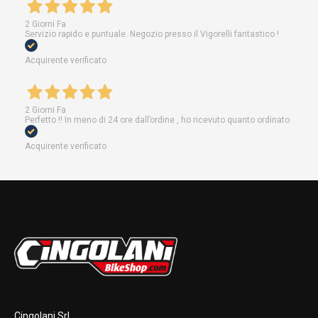
2 Giorni Fa
Servizio rapido e puntuale. Negozio presso il Vigorelli fantastico !
Acquirente verificato
2 Giorni Fa
Perfetto !! In meno di 24 ore dall’ordine , ho ricevuto quanto ordinato
Acquirente verificato
Cingolani Srl