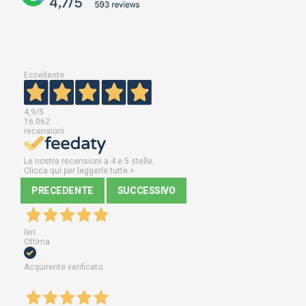
Eccellente
4,9
/5
16.062
recensioni
Le nostre recensioni a 4 e 5 stelle.
Clicca qui per leggerle tutte >
PRECEDENTE
SUCCESSIVO
Ieri
Ottima
Acquirente verificato