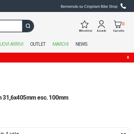
Benvenuto su Cingolani Bike Shop
0
Whishlist
Accedi
Carrello
Cerca in tutto il negozio
UOVI ARRIVI
OUTLET
MARCHI
NEWS
Xon 31,6x405mm esc. 100mm