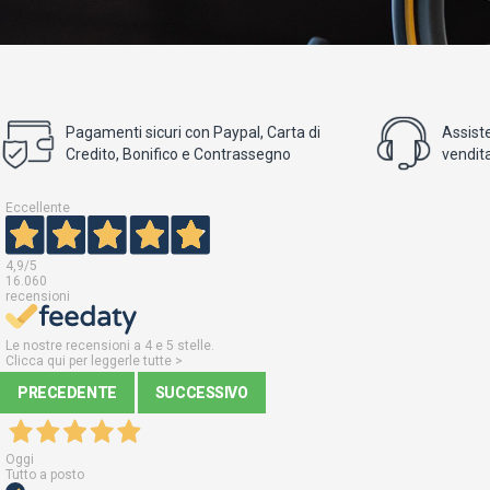
Pagamenti sicuri con Paypal, Carta di
Assist
Credito, Bonifico e Contrassegno
vendita
Eccellente
4,9
/5
16.060
recensioni
Le nostre recensioni a 4 e 5 stelle.
Clicca qui per leggerle tutte >
PRECEDENTE
SUCCESSIVO
Oggi
Tutto a posto