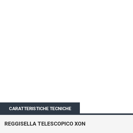
all'inizio
della
galleria
di
immagini
CARATTERISTICHE TECNICHE
REGGISELLA TELESCOPICO XON