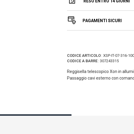
RESO ENTRO 14 GIORNI
PAGAMENTI SICURI
CODICE ARTICOLO
:
XSP-IT-07-316-10
CODICE A BARRE
:
307243315
Reggisella telescopico Xon in all
Passaggio cavi esterno con comand