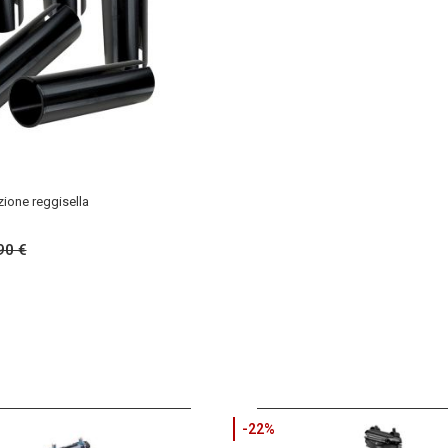
zione reggisella
90 €
-22%