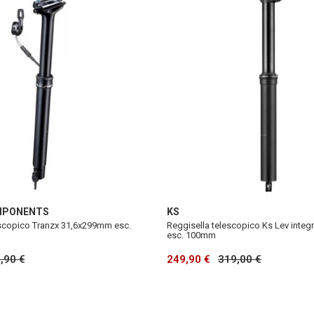
MPONENTS
KS
escopico Tranzx 31,6x299mm esc.
Reggisella telescopico Ks Lev inte
esc. 100mm
,90 €
249,90 €
319,00 €