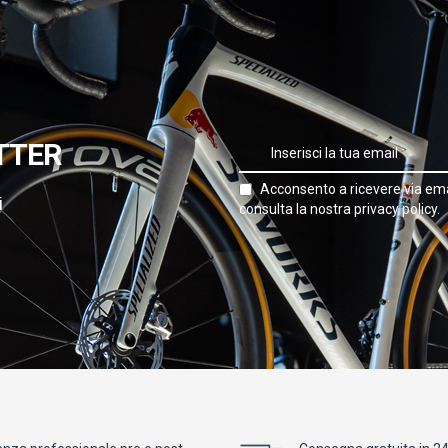
TTER
Acconsento a ricevere via ema
i
consulta la nostra privacy policy.