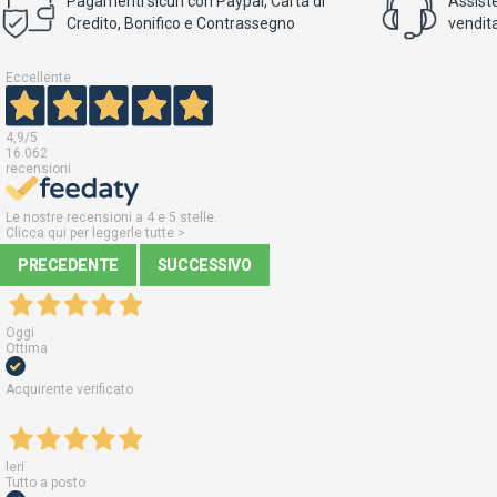
Pagamenti sicuri con Paypal, Carta di
Assist
Credito, Bonifico e Contrassegno
vendita
Eccellente
4,9
/5
16.062
recensioni
Le nostre recensioni a 4 e 5 stelle.
Clicca qui per leggerle tutte >
PRECEDENTE
SUCCESSIVO
Oggi
Ottima
Acquirente verificato
Ieri
Tutto a posto