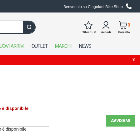
Benvenuto su Cingolani Bike Shop
0
Whishlist
Accedi
Carrello
Cerca in tutto il negozio
UOVI ARRIVI
OUTLET
MARCHI
NEWS
è disponibile
AVVISAMI
è disponibile.