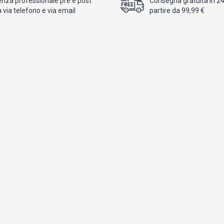
enza professionale pre e post
Consegna gratuita in 24/
 via telefono e via email
partire da 99,99 €