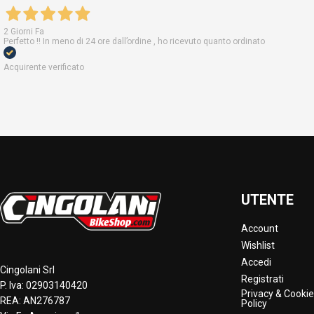
2 Giorni Fa
Perfetto !! In meno di 24 ore dall’ordine , ho ricevuto quanto ordinato
Acquirente verificato
UTENTE
Account
Wishlist
Accedi
Cingolani Srl
Registrati
P. Iva: 02903140420
Privacy & Cookie
REA: AN276787
Policy