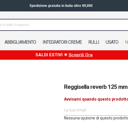
Spedizione in 24/48h in Italia
ABBIGLIAMENTO
INTEGRATORI CREME
RULLI
USATO
N
SALDI ESTIVI ☀
Scoprili Ora
Reggisella reverb 125 mm
Avvisami quando questo prodotto 
Elementi
Nessuna opzione di questo prodotto 
prodotti
raggruppati