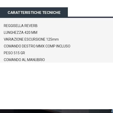
all'inizio
della
CARATTERISTICHE TECNICHE
galleria
di
immagini
REGGISELLA REVERB
LUNGHEZZA 420 MM
VARIAZIONE ESCURSIONE 125mm
COMANDO DESTRO MMX COMP INCLUSO
PESO 515 GR
COMANDO AL MANUBRIO