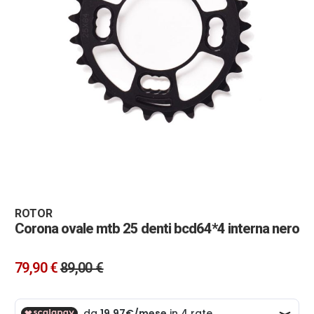
Vai
all'inizio
della
galleria
ROTOR
Corona ovale mtb 25 denti bcd64*4 interna nero
di
immagini
79,90 €
89,00 €